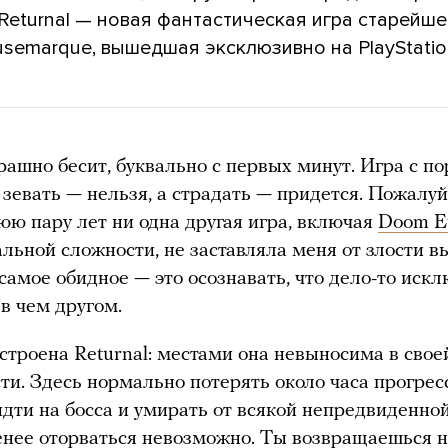
Returnal — новая фантастическая игра старейш
semarque, вышедшая эксклюзивно на PlayStatio
трашно бесит, буквально с первых минут. Игра с по
о зевать — нельзя, а страдать — придется. Пожалуй
юю пару лет ни одна другая игра, включая
Doom Et
льной сложности, не заставляла меня от злости 
 самое обидное — это осознавать, что дело-то иск
 в чем другом.
устроена Returnal: местами она невыносима в свое
ти. Здесь нормально потерять около часа прогресс
идти на босса и умирать от всякой непредвиденно
енее оторваться невозможно. Ты возвращаешься 