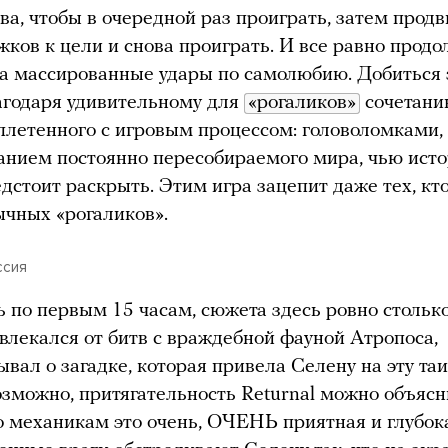
ова, чтобы в очередной раз проиграть, затем прод
жков к цели и снова проиграть. И все равно продо
а массированные удары по самолюбию. Добиться 
агодаря удивительному для
«рогаликов»
сочетани
плетенного с игровым процессом: головоломками,
анием постоянно пересобираемого мира, чью ист
дстоит раскрыть. Этим игра зацепит даже тех, кто
ычных «рогаликов».
ссия
ь по первым 15 часам, сюжета здесь ровно столько
твлекался от битв с враждебной фауной Атропоса,
бывал о загадке, которая привела Селену на эту т
озможно, притягательность Returnal можно объяс
 механикам это очень, ОЧЕНЬ приятная и глубока