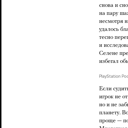
снова и сн
на пару ша
несмотря н
удалось бл
тесно пере
и исследов
Селене пре
избегал об
PlayStation Ро
Если судит
игрок не о
но и не за
планету. В
проще — по