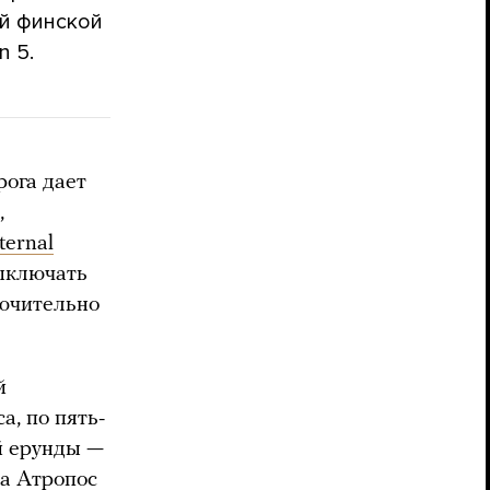
ей финской
n 5.
рога дает
,
ernal
выключать
лючительно
й
а, по пять-
й ерунды —
на Атропос