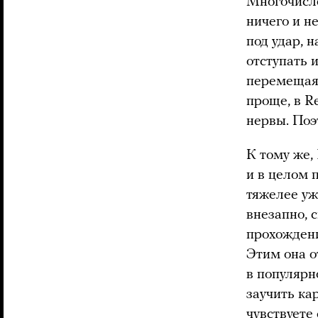
Многочисле
ничего и н
под удар, 
отступать 
перемещая
проще, в R
нервы. Поэ
К тому же,
и в целом 
тяжелее уже
внезапно, 
прохождени
Этим она о
в популярн
заучить ка
чувствуете