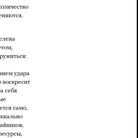
количество
еняются.
елена
етом,
оружиться:
нием удара
о воскресит
а себя
ные
ется само,
уквально
тайников.
ресурсы,