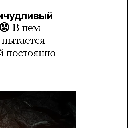
ричудливый
😡
В нем
 пытается
й постоянно