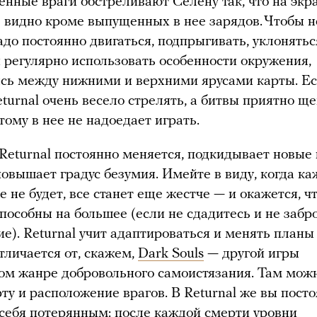
нные враги обстреливают Селену так, что на экр
е видно кроме выпущенных в нее зарядов. Чтобы н
надо постоянно двигаться, подпрыгивать, уклонятьс
и регулярно использовать особенности окружения,
сь между нижними и верхними ярусами карты. Е
eturnal очень весело стрелять, а битвы приятно щ
тому в нее не надоедает играть.
 Returnal постоянно меняется, подкидывает новые
повышает градус безумия. Имейте в виду, когда каж
 не будет, все станет еще жестче — и окажется, чт
способны на большее (если не сдадитесь и не забр
е). Returnal учит адаптироваться и менять планы 
тличается от, скажем,
Dark Souls
— другой игры
ом жанре добровольного самоистязания. Там мож
рту и расположение врагов. В Returnal же вы пост
 себя потерянным: после каждой смерти уровни