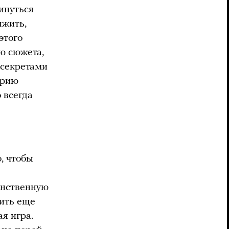
винуться
лжить,
этого
ю сюжета,
 секретами
орию
 всегда
, чтобы
аинственную
нить еще
я игра.