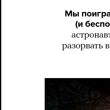
Мы поигра
(и бесп
астронав
разорвать 