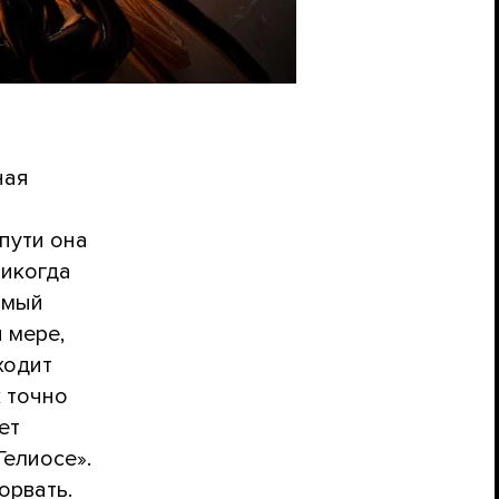
ная
пути она
никогда
омый
й мере,
ходит
ж точно
ет
Гелиосе».
орвать.