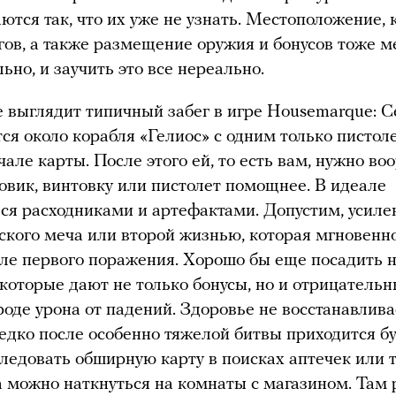
ются так, что их уже не узнать. Местоположение, 
гов, а также размещение оружия и бонусов тоже м
ьно, и заучить это все нереально.
 выглядит типичный забег в игре Housemarque: С
ся около корабля «Гелиос» с одним только пистол
чале карты. После этого ей, то есть вам, нужно во
овик, винтовку или пистолет помощнее. В идеале
ся расходниками и артефактами. Допустим, усиле
ского меча или второй жизнью, которая мгновенн
ле первого поражения. Хорошо бы еще посадить н
 которые дают не только бонусы, но и отрицатель
оде урона от падений. Здоровье не восстанавлива
редко после особенно тяжелой битвы приходится б
следовать обширную карту в поисках аптечек или 
 можно наткнуться на комнаты с магазином. Там 