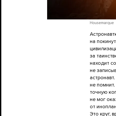
Housemarque
Астронавт
на покинут
цивилизац
за таинств
находит с
не записыв
астронавт.
не помнит.
точную коп
не мог ока
от иноплан
Это круг, 