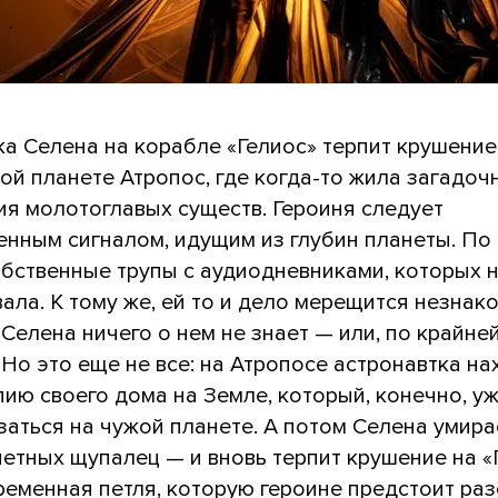
ка Селена на корабле «Гелиос» терпит крушение
ой планете Атропос, где когда-то жила загадоч
ия молотоглавых существ. Героиня следует
енным сигналом, идущим из глубин планеты. По 
обственные трупы с аудиодневниками, которых 
ала. К тому же, ей то и дело мерещится незнак
 Селена ничего о нем не знает — или, по крайне
 Но это еще не все: на Атропосе астронавтка на
ию своего дома на Земле, который, конечно, у
заться на чужой планете. А потом Селена умира
етных щупалец — и вновь терпит крушение на «
временная петля, которую героине предстоит раз