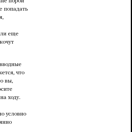
ане порой
е попадать
я,
сли еще
екочут
 вводные
ется, что
о вы,
осите
на ходу.
но условно
оянно