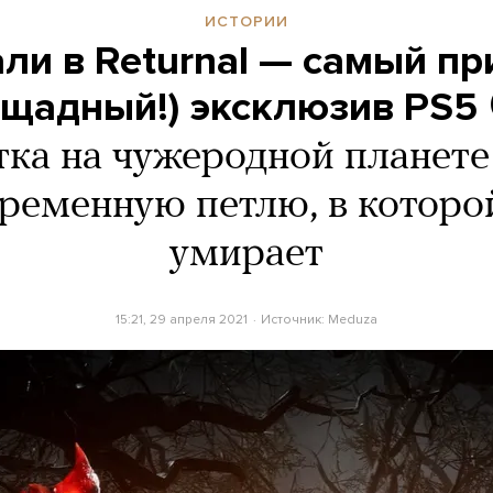
ИСТОРИИ
ли в Returnal — самый п
ощадный!) эксклюзив PS5 
тка на чужеродной планете
временную петлю, в которо
умирает
15:21, 29 апреля 2021
Источник:
Meduza