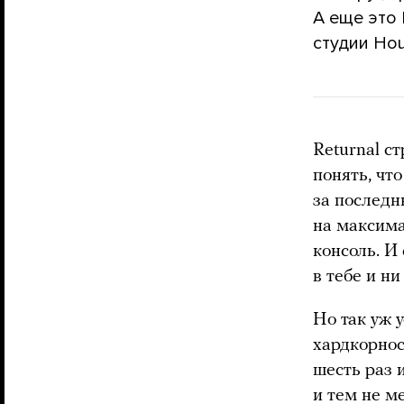
А еще это 
студии Hou
Returnal с
понять, чт
за последн
на максима
консоль. И
в тебе и ни
Но так уж 
хардкорнос
шесть раз 
и тем не м