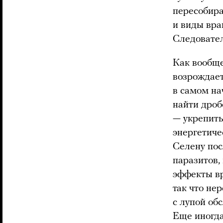
пересобира
и виды вра
Следовател
Как вообще
возрождает
в самом на
найти дроб
— укрепить
энергетиче
Селену пос
паразитов,
эффекты вр
так что не
с лупой об
Еще иногда