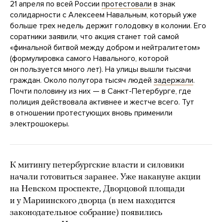
21 апреля по всей России
протестовали
в знак
солидарности с Алексеем Навальным, который уже
больше трех недель держит голодовку в колонии. Его
соратники заявили, что акция станет той самой
«финальной битвой между добром и нейтралитетом»
(формулировка самого Навального, которой
он пользуется много лет). На улицы вышли тысячи
граждан. Около полутора тысяч людей
задержали
.
Почти половину из них — в Санкт-Петербурге, где
полиция действовала активнее и жестче всего. Тут
в отношении протестующих вновь применили
электрошокеры.
К митингу петербургские власти и силовики
начали готовиться заранее. Уже накануне акции
на Невском проспекте, Дворцовой площади
и у Мариинского дворца (в нем находится
законодательное собрание) появились