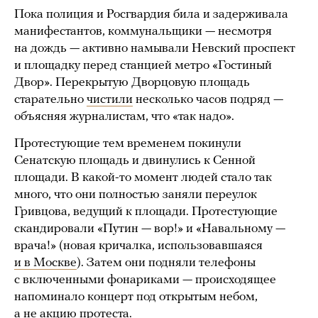
Пока полиция и Росгвардия била и задерживала
манифестантов, коммунальщики — несмотря
на дождь — активно намывали Невский проспект
и площадку перед станцией метро «Гостиный
Двор». Перекрытую Дворцовую площадь
старательно
чистили
несколько часов подряд —
объясняя журналистам, что «так надо».
Протестующие тем временем покинули
Сенатскую площадь и двинулись к Сенной
площади. В какой-то момент людей стало так
много, что они полностью заняли переулок
Гривцова, ведущий к площади. Протестующие
скандировали «Путин — вор!» и «Навальному —
врача!» (новая кричалка, использовавшаяся
и в Москве
). Затем они подняли телефоны
с включенными фонариками — происходящее
напоминало концерт под открытым небом,
а не акцию протеста.