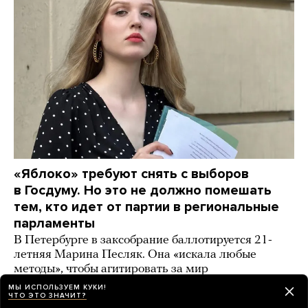
«Яблоко» требуют снять с выборов
в Госдуму. Но это не должно помешать
тем, кто идет от партии в региональные
парламенты
В Петербурге в заксобрание баллотируется 21-
летняя Марина Песляк. Она «искала любые
методы», чтобы агитировать за мир
МЫ ИСПОЛЬЗУЕМ КУКИ!
день назад
ИСТОРИИ
ЧТО ЭТО ЗНАЧИТ?