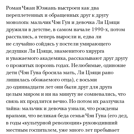
Роман Чжан Юэжань выстроен как два
переплетенных и обращенных друг к другу
монолога: мальчик Чэн Гун и девочка Ли Цзяци
дружили в детстве, в самом начале 1990-х, потом
расстались, а теперь выросли и, едва ли
не случайно сойдясь у постели умирающего
дедушки Ли Цзяци, знаменитого хирурга
и уважаемого академика, рассказывают друг другу
о прожитых порознь годах. Нелюбимые, одинокие
дети (Чэн Гуна бросила мать, Ли Цзяци рано
лишилась обожаемого отца), с восьми
до одиннадцати лет они были друг для друга
целым миром и ни на минуту не сомневались, что
связь их продлится вечно. Но потом их разлучила
тайна: мальчик и девочка узнали, что рождены
врагами, что великая беда семьи Чэн Гуна (его дед,
в годы «культурной революции» руководивший
местным госпиталем, уже много лет пребывает