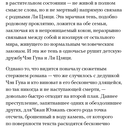
в растительном состоянии — не живой в полном
смысле слова, но и не мертвый) напрямую связана
с родными Ли Цзяци. Эта мрачная тень, подобно
родовому проклятию, ложится на обе семьи,
заключая их в непроницаемый кокон, неразрывно
связывая между собой и изолируя от остального
мира, живущего по нормальным человеческим
законам. И эта же тень в одночасье рушит детскую
дружбу Чэн Гуна и Ли Цзяци.
Однако то, что видится поначалу сюжетным
стержнем романа — что же случилось с дедушкой
Чэн Гуна и кто виноват в его бесконечно длящейся,
но так никогда и не наступающей смерти, —
довольно быстро отходит на второй план. Давнее
преступление, запятнавшее одних и обездолившее
других, для Чжан Юэжань своего рода точка
отсчета, брошенный в воду камень, от которого
по поверхности текста расходятся бесконечно