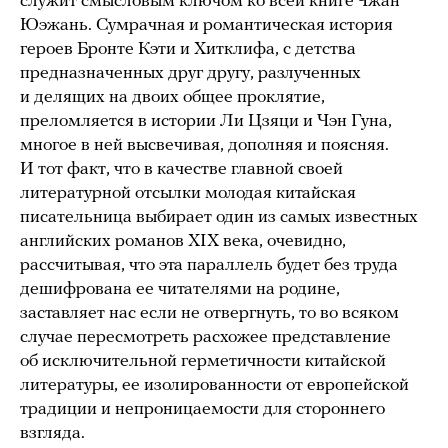
служит смысловым ключом ко всей книге Чжан
Юэжань. Сумрачная и романтическая история
героев Бронте Кэти и Хитклифа, с детства
предназначенных друг другу, разлученных
и делящих на двоих общее проклятие,
преломляется в истории Ли Цзяци и Чэн Гуна,
многое в ней высвечивая, дополняя и поясняя.
И тот факт, что в качестве главной своей
литературной отсылки молодая китайская
писательница выбирает один из самых известных
английских романов XIX века, очевидно,
рассчитывая, что эта параллель будет без труда
дешифрована ее читателями на родине,
заставляет нас если не отвергнуть, то во всяком
случае пересмотреть расхожее представление
об исключительной герметичности китайской
литературы, ее изолированности от европейской
традиции и непроницаемости для стороннего
взгляда.