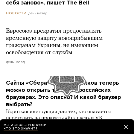
себя заново», пишет The Bell
день назад
НОВОСТИ
Евросоюз прекратил предоставлять
временную защиту новоприбывшим
гражданам Украины, не имеющим
освобождения от службы
день назад
Сайты «Сбера» и других банков теперь
можно открыть только в российских
браузерах. Это опасно? И какой браузер
выбрать?
Короткая инструкция для тех, кто опасается
переходить на продукты «Яндекса» и VK
МЫ ИСПОЛЬЗУЕМ КУКИ!
3 карточки
день назад
РАЗБОР
ЧТО ЭТО ЗНАЧИТ?