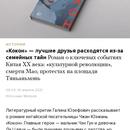
ИСТОРИИ
«Кокон» — лучшие друзья расходятся из-за
семейных тайн
Роман о ключевых событиях
Китая XX века: «культурной революции»,
смерти Мао, протестах на площади
Тяньаньмэнь
06:03, 10 апреля 2021
Источник:
Meduza
Литературный критик Галина Юзефович рассказывает
о романе китайской писательницы Чжан Юэжань
«Кокон». Главные герои — мальчик Чэн Гун и девочка
Ли Цзяци — были лучшими друзьями с детства, но,