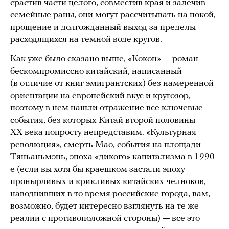
срастив части целого, совместив края и залечив
семейные раны, они могут рассчитывать на покой,
прощение и долгожданный выход за пределы
расходящихся на темной воде кругов.
Как уже было сказано выше, «Кокон» — роман
бескомпромиссно китайский, написанный
(в отличие от книг эмигрантских) без намеренной
ориентации на европейский вкус и кругозор,
поэтому в нем нашли отражение все ключевые
события, без которых Китай второй половины
ХХ века попросту непредставим. «Культурная
революция», смерть Мао, события на площади
Тяньаньмэнь, эпоха «дикого» капитализма в 1990-
е (если вы хотя бы краешком застали эпоху
пронырливых и крикливых китайских челноков,
наводнивших в то время российские города, вам,
возможно, будет интересно взглянуть на те же
реалии с противоположной стороны) — все это