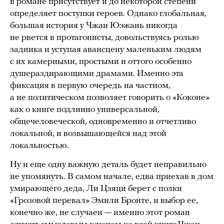
в романе присутствует и до некоторой степени
определяет поступки героев. Однако глобальная,
большая история у Чжан Юэжань никогда
не рвется в протагонисты, довольствуясь ролью
задника и уступая авансцену маленьким людям
с их камерными, простыми и оттого особенно
душераздирающими драмами. Именно эта
фиксация в первую очередь на частном,
а не политическом позволяет говорить о «Коконе»
как о книге подлинно универсальной,
общечеловеческой, одновременно и отчетливо
локальной, и возвышающейся над этой
локальностью.
Ну и еще одну важную деталь будет неправильно
не упомянуть. В самом начале, едва приехав в дом
умирающего деда, Ли Цзяци берет с полки
«Грозовой перевал» Эмили Бронте, и выбор ее,
конечно же, не случаен — именно этот роман