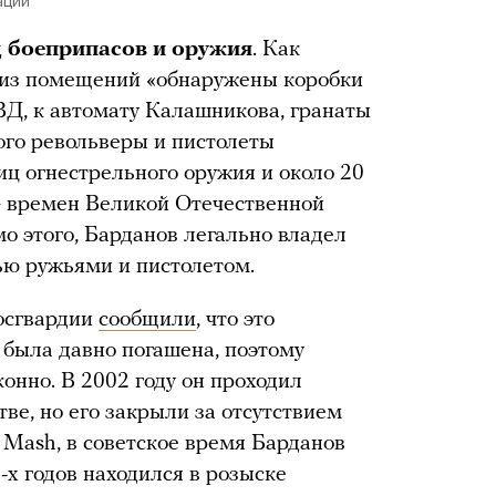
ации
 боеприпасов и оружия
. Как
 из помещений «обнаружены коробки
Д, к автомату Калашникова, гранаты
рого револьверы и пистолеты
иц огнестрельного оружия и около 20
— времен Великой Отечественной
о этого, Барданов легально владел
ю ружьями и пистолетом.
Росгвардии
сообщили
, что это
 была давно погашена, поэтому
онно. В 2002 году он проходил
ве, но его закрыли за отсутствием
Mash, в советское время Барданов
-х годов находился в розыске