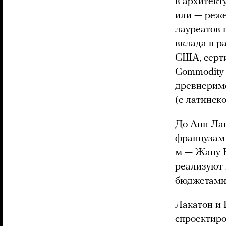
в архитект
или — реже
лауреатов 
вклада в р
США, серти
Commodity 
древнеримск
(с латинско
До Анн Ла
французам 
м — Жану Н
реализуют
бюджетами 
Лакатон и 
спроектиро