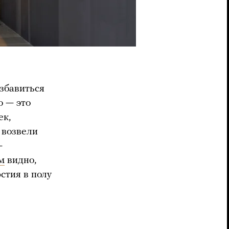
избавиться
о — это
ек,
 возвели
—
м
видно,
стия в полу