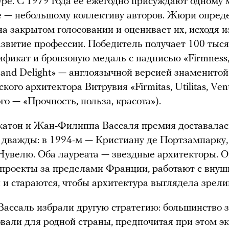
уре. С 1979 года ее ежегодно присуждают одному 
 — небольшому коллективу авторов. Жюри опред
на закрытом голосовании и оценивает их, исходя и
азвитие профессии. Победитель получает 100 тыс
фикат и бронзовую медаль с надписью «Firmness
and Delight» — англоязычной версией знаменито
ого архитектора Витрувия «Firmitas, Utilitas, Ven
го — «Прочность, польза, красота»).
катон и Жан-Филиппа Вассаля премия доставалас
дважды: в 1994-м — Кристиану де Портзампарку, 
увелю. Оба лауреата — звездные архитекторы. О
 проекты за пределами Франции, работают с вну
и стараются, чтобы архитектура выглядела зрел
Вассаль избрали другую стратегию: большинство 
вали для родной страны, предпочитая при этом 