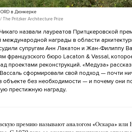
NORD в Дюнкерке
 / The Pritzker Architecture Prize
в Чикаго назвали лауреатов Притцкеровской пре
 международной награды в области архитектуры
исудили супругам Анн Лакатон и Жан-Филиппу В
м французского бюро Lacaton & Vassal, которо
ад проектами реконструкций. «Медуза» рассказ
 Вассаль сформировали свой подход — почти ни
 в объекте без необходимости — и почему они п
кую престижную награду.
вскую премию называют аналогом «Оскара» или 