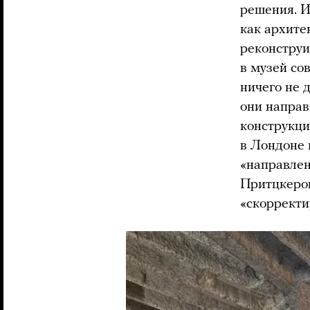
решения. И
как архите
реконстру
в музей со
ничего не 
они направ
конструкц
в Лондоне
«направлен
Притцкеро
«скорректи