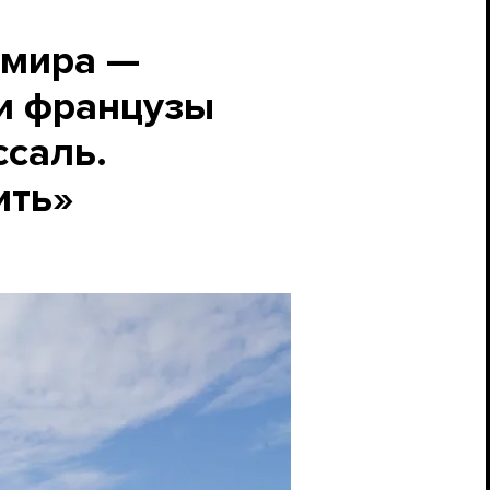
 мира —
и французы
ссаль.
ить»