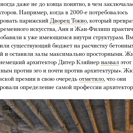
ногда даже не до конца понятно, в чем заключала
кторов. Например, когда в 2000-е потребовалось
ировать парижский
Дворец Токио
, который превра
временного искусства, Анн и Жан-Филипп практи
добавили к уже имеющимся внутри структурам. Вм
или существующий бюджет на расчистку бетонны
ий и оставили залы максимально просторными. Ж
 немецкий архитектор Дитер Кляйнер
назвал
этот
ным против эго и почти против архитектуры». Ж
вской премии в свою очередь
отметило
, что они
ровали определение самой профессии архитектор