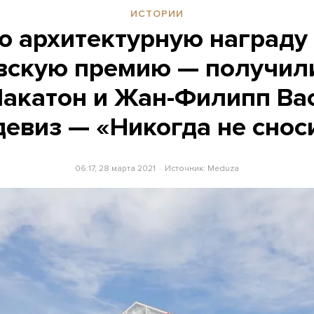
ИСТОРИИ
ю архитектурную награду
вскую премию — получил
акатон и Жан-Филипп Ва
девиз — «Никогда не снос
06:17, 28 марта 2021
Источник:
Meduza