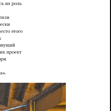
сь их роль
тили
чески
есто этого
х
ивущий
 их проект
юри
а».