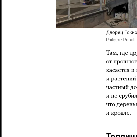
Дворец Токио
Philippe Ruault
Там, где д
от прошлог
касается и
и растений
частный до
и не сруби
что деревь
и кровле.
Теплиц