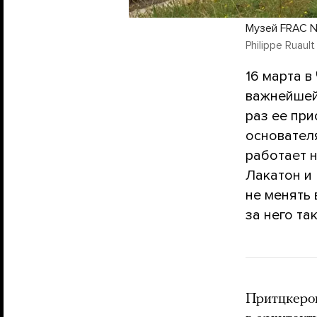
Музей FRAC 
Philippe Ruault
16 марта 
важнейшей
раз ее пр
основателя
работает н
Лакатон и
не менять
за него та
Притцкеро