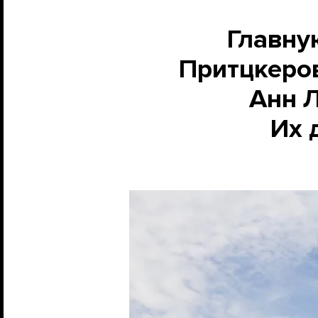
Главну
Притцкеро
Анн Л
Их 