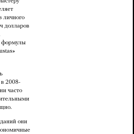
мастеру
еляет
з личного
яч долларов
,
й формулы
ustas»
ь
в 2008-
ни часто
шительными
ищно.
зданий они
экономичные