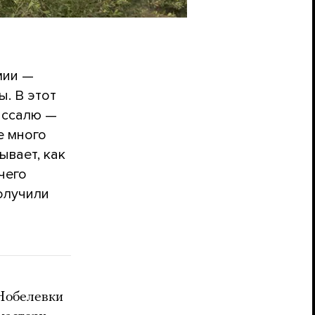
мии —
. В этот
ассалю —
е много
ывает, как
чего
олучили
Нобелевки