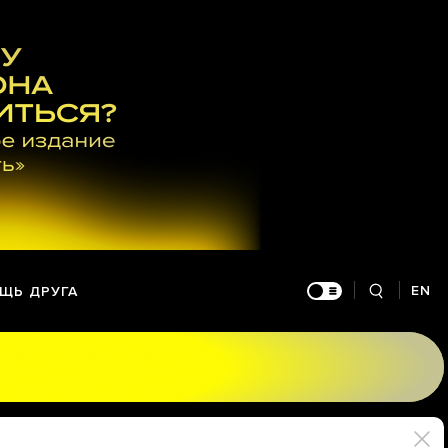
EN
ЩЬ ДРУГА