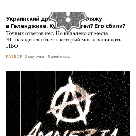
Украинский дрон попал по пляжу
в Геленджике. Куда он летел? Его сбили?
Точных ответов нет. Но недалеко от места
ЧП находится объект, который могла защищать
ПВО
3 карточки
5 дней назад
РАЗБОР