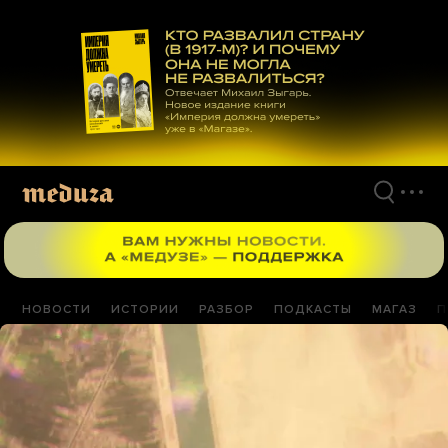
Перейти
к
материалам
НОВОСТИ
ИСТОРИИ
РАЗБОР
ПОДКАСТЫ
МАГАЗ
П