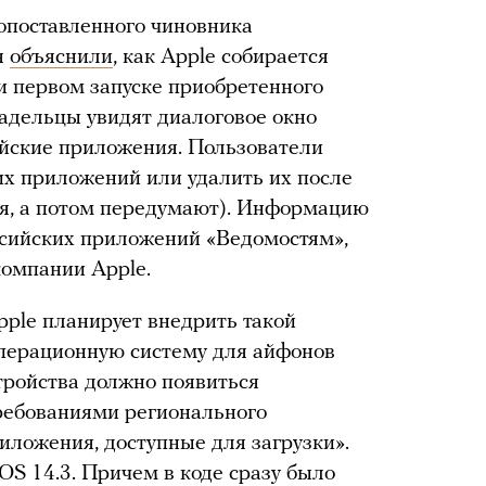
опоставленного чиновника
я
объяснили
, как Apple собирается
и первом запуске приобретенного
ладельцы увидят диалоговое окно
ийские приложения. Пользователи
тих приложений или удалить их после
тся, а потом передумают). Информацию
ссийских приложений «Ведомостям»,
компании Apple.
Apple планирует внедрить такой
перационную систему для айфонов
тройства должно появиться
требованиями регионального
иложения, доступные для загрузки».
iOS 14.3. Причем в коде сразу было