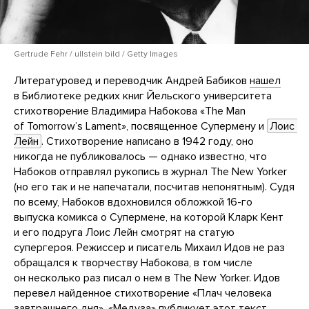
Gertrude Fehr / ullstein bild / Getty Images
Литературовед и переводчик Андрей Бабиков
нашел
в Библиотеке редких книг Йельского университета
стихотворение Владимира Набокова «The Man
of Tomorrowʼs Lament», посвященное Супермену и
Лоис 
Лейн
. Стихотворение написано в 1942 году, оно
никогда не публиковалось — однако известно, что
Набоков отправлял рукопись в журнал The New Yorker
(но его так и не напечатали, посчитав непонятным). Судя
по всему, Набоков вдохновился обложкой 16-го
выпуска комикса о Супермене, на которой Кларк Кент
и его подруга Лоис Лейн смотрят на статую
супергероя. Режиссер и писатель Михаил Идов не раз
обращался к творчеству Набокова, в том числе
он несколько раз писал о нем в The New Yorker. Идов
перевел найденное стихотворение «Плач человека
завтрашнего дня». «Медуза» публикует этот текст