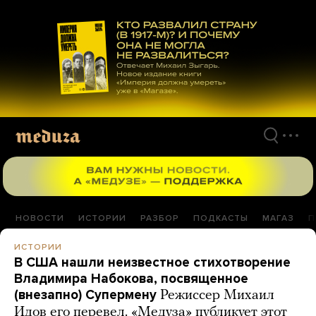
Перейти
к
материалам
НОВОСТИ
ИСТОРИИ
РАЗБОР
ПОДКАСТЫ
МАГАЗ
П
ИСТОРИИ
В США нашли неизвестное стихотворение
Владимира Набокова, посвященное
(внезапно) Супермену
Режиссер Михаил
Идов его перевел. «Медуза» публикует этот