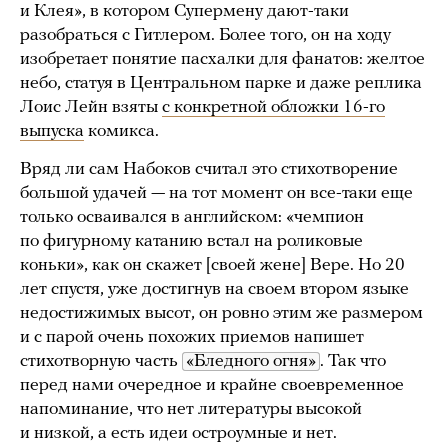
и Клея», в котором Супермену дают-таки
разобраться с Гитлером. Более того, он на ходу
изобретает понятие пасхалки для фанатов: желтое
небо, статуя в Центральном парке и даже реплика
Лоис Лейн взяты
с конкретной обложки 16-го
выпуска
комикса.
Вряд ли сам Набоков считал это стихотворение
большой удачей — на тот момент он все-таки еще
только осваивался в английском: «чемпион
по фигурному катанию встал на роликовые
коньки», как он скажет [своей жене] Вере. Но 20
лет спустя, уже достигнув на своем втором языке
недостижимых высот, он ровно этим же размером
и с парой очень похожих приемов напишет
стихотворную часть
«Бледного огня»
. Так что
перед нами очередное и крайне своевременное
напоминание, что нет литературы высокой
и низкой, а есть идеи остроумные и нет.