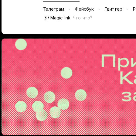
Телеграм
Фейсбук
Твиттер
P
Magic link
Что-что?