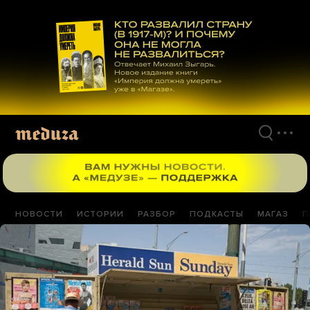
Перейти
к
материалам
НОВОСТИ
ИСТОРИИ
РАЗБОР
ПОДКАСТЫ
МАГАЗ
П