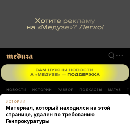
Перейти
к
материалам
НОВОСТИ
ИСТОРИИ
РАЗБОР
ПОДКАСТЫ
МАГАЗ
П
ИСТОРИИ
Материал, который находился на этой
странице, удален по требованию
Генпрокуратуры