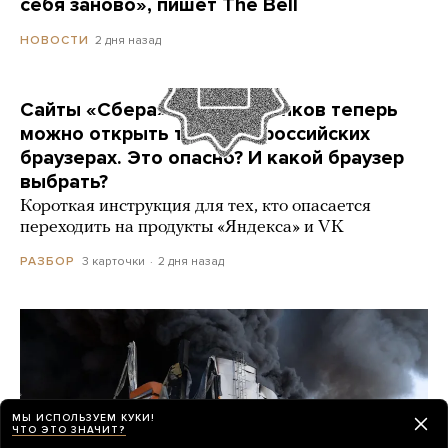
себя заново», пишет The Bell
2 дня назад
НОВОСТИ
Сайты «Сбера» и других банков теперь
можно открыть только в российских
браузерах. Это опасно? И какой браузер
выбрать?
Короткая инструкция для тех, кто опасается
переходить на продукты «Яндекса» и VK
3 карточки
2 дня назад
РАЗБОР
МЫ ИСПОЛЬЗУЕМ КУКИ!
ЧТО ЭТО ЗНАЧИТ?