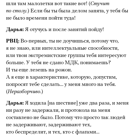
шли там малолетки вот такие вот! (
Стучит
по столу.
) Если бы ты была делом занята, у тебя бы
не было времени пойти туда!
Дарья:
Я отучусь и после занятий пойду!
РВЦ:
Во-первых, ты не доучишься, потому что,
я не знаю, или интеллектуальные способности,
или твои экстремистские группы тебя интересуют
больше. У тебя не сдано МДК, понимаешь?
И ты еще лезешь на рожон.
А я еще в характеристике, которую, допустим,
попросят тебе сделать… у меня много на тебя.
(
Неразборчиво.
)
Дарья:
Я ходила [на шествие] уже два раза, и меня
ни разу не задержали, и протокола на меня
составлено не было. Потому что просто так людей
не задерживают, задерживают тех,
кто беспределит, и тех, кто с флагами…