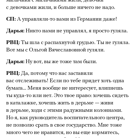
мальчики с мальчиками жили, девочки
с девочками жили, и больше ничего не надо.
СП:
А управляли-то вами из Германии даже!
Дарья:
Никто нами не управлял, я просто гуляла.
РВЦ:
Ты шла с распахнутой грудью. Ты не гуляла.
Вот мы с Ольгой Вячеславовной гуляли.
Дарья:
Ну вот, вы же тоже там были.
РВЦ:
Да, потому что нас заставили
вас отслеживать! Если по тебе придет хоть одна
бумага… Меня вообще не интересует, влипнешь
ты куда-то или нет. Это твое право: хочешь сидеть
в каталажке, хочешь жить в дерьме — живи
в дерьме, ходи с этими радужными колоннами.
Но я, как руководитель воспитательного центра,
не позволю срать в свое государство. Мне тоже
много чего не нравится, но вы еще кормитесь,