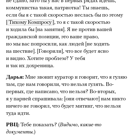
не сдано, зато ты у нас в первых рядах идешь,
коммунистка такая, патриотка! Ты знаешь,
если бы я с такой скоростью неслась бы по этому
[
Тихому Компросу
], то я с такой скоростью
и ходила бы [на занятия]. Я не против вашей
гражданской позиции, это ваше право,
но мы вас попросили, как людей [не ходить
на шествие]. [Говорили], что все будет ясно
и видно. Хотите проблем? У тебя
и так их дохренища.
Дарья:
Мне звонит куратор и говорит, что я гуляю
там, где нам говорили, что нельзя гулять. Во-
первых, где написано, что нельзя? Во-вторых,
я у парней спрашивала: [они отвечают] нам никто
ничего не говорил, что будет митинг, что нельзя
туда идти.
РВЦ:
Тебе показать? (
Видимо
,
какие-то
документы.
)