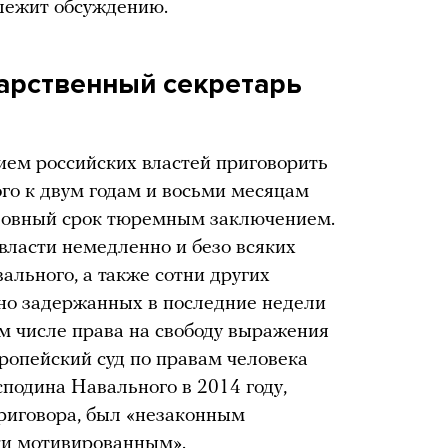
длежит обсуждению.
дарственный секретарь
ем российских властей приговорить
го к двум годам и восьми месяцам
словный срок тюремным заключением.
ласти немедленно и безо всяких
ального, а также сотни других
нно задержанных в последние недели
ом числе права на свободу выражения
ропейский суд по правам человека
сподина Навального в 2014 году,
риговора, был «незаконным
ки мотивированным».