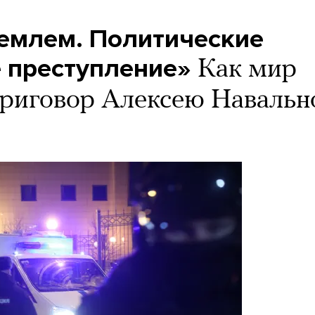
емлем. Политические
е преступление»
Как мир
приговор Алексею Наваль