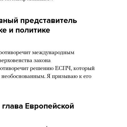
овный представитель
ке и политике
ротиворечит международным
верховенства закона
ротиворечит решению ЕСПЧ, который
 необоснованным. Я призываю к его
, глава Европейской