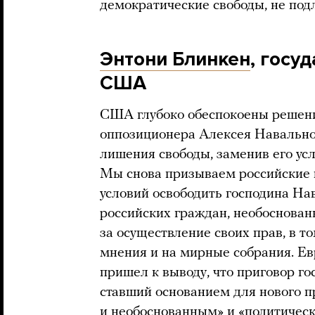
демократические свободы, не по
Энтони Блинкен
, госу
США
США глубоко обеспокоены решени
оппозиционера Алексея Навально
лишения свободы, заменив его у
Мы снова призываем российские в
условий освободить господина Нав
российских граждан, необоснова
за осуществление своих прав, в т
мнения и на мирные собрания. Ев
пришел к выводу, что приговор го
ставший основанием для нового п
и необоснованным» и «политичес