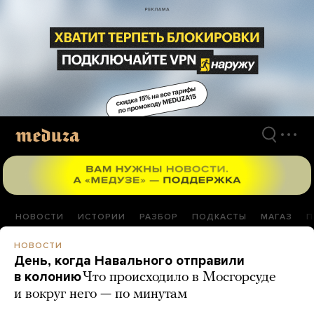
Перейти
к
материалам
НОВОСТИ
ИСТОРИИ
РАЗБОР
ПОДКАСТЫ
МАГАЗ
П
НОВОСТИ
День, когда Навального отправили
в колонию
Что происходило в Мосгорсуде
и вокруг него — по минутам