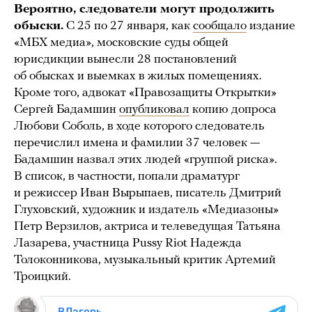
Вероятно, следователи могут продолжить
обыски.
С 25 по 27 января, как
сообщало
издание
«МБХ медиа», московские суды общей
юрисдикции вынесли 28 постановлений
об обысках и выемках в жилых помещениях.
Кроме того, адвокат «Правозащиты Открытки»
Сергей Бадамшин
опубликовал
копию допроса
Любови Соболь, в ходе которого следователь
перечислил имена и фамилии 37 человек —
Бадамшин назвал этих людей «группой риска».
В список, в частности, попали драматург
и режиссер Иван Вырыпаев, писатель Дмитрий
Глуховский, художник и издатель «Медиазоны»
Петр Верзилов, актриса и телеведущая Татьяна
Лазарева, участница Pussy Riot Надежда
Толоконникова, музыкальный критик Артемий
Троицкий.