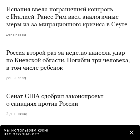
Испания ввела пограничный контроль
с Италией. Ранее Рим ввел аналогичные
меры из-за миграционного кризиса в Сеуте
день назад
Россия второй раз за неделю нанесла удар
по Киевской области. Погибли три человека,
в том числе ребенок
день назад
Сенат США одобрил законопроект
о санкциях против России
2 дня назад
МЫ ИСПОЛЬЗУЕМ КУКИ!
The Atlantic: Маск не разрешает Украине
ЧТО ЭТО ЗНАЧИТ?
использовать Starlink для ударов по России.