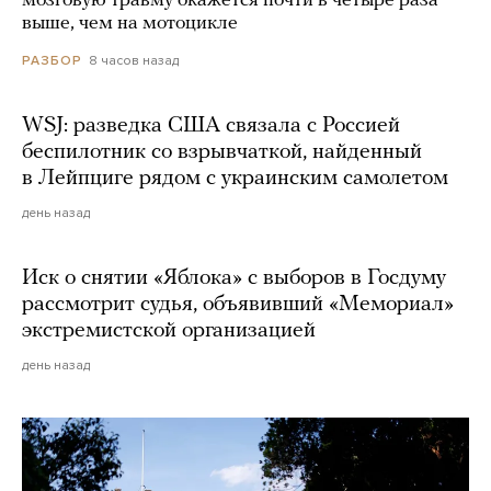
мозговую травму окажется почти в четыре раза
выше, чем на мотоцикле
8 часов назад
РАЗБОР
WSJ: разведка США связала с Россией
беспилотник со взрывчаткой, найденный
в Лейпциге рядом с украинским самолетом
день назад
Иск о снятии «Яблока» с выборов в Госдуму
рассмотрит судья, объявивший «Мемориал»
экстремистской организацией
день назад