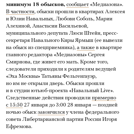
минимум 18 обысков,
сообщает
«Медиазона».
В частности
, обыски прошли в квартирах Алексея
и Юлии Навальных, Любови Соболь, Марии
Алехиной, Анастасии Васильевой,
муниципального депутата Люси Штейн, пресс-
секретаря Навального Киры Ярмыш (ее вывезли
на обыск из спецприемника),
а также
в квартире
главного редактора «Медиазоны» Сергея
Смирнова, где живет его мать. Кроме того,
следователи приходили к родителям ведущей
«Эха Москвы» Татьяны Фельгенгауэр,
но им не открыли дверь. Обыски прошли
и в студии ютьюб-проекта «Навальный Live».
Следственные действия проводили
примерно
с 15:50
27 января до 3:00 28 января — поздней
ночью обыск
закончился
у члена федерального
совета Либертарианской партии России Игоря
Ефремова.