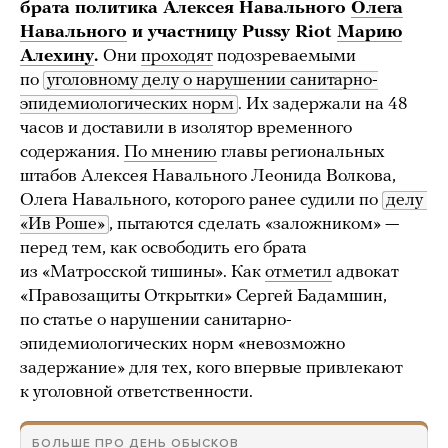
брата политика Алексея Навального
Олега
Навального
и участницу Pussy Riot
Марию
Алехину
.
Они
проходят
подозреваемыми
по
уголовному делу о нарушении санитарно-
эпидемиологических норм
. Их задержали на 48
часов и доставили в изолятор временного
содержания.
По мнению
главы региональных
штабов Алексея Навального Леонида Волкова,
Олега Навального, которого ранее судили по
делу 
«Ив Роше»
, пытаются сделать «заложником» —
перед тем, как освободить его брата
из «Матросской тишины». Как
отметил
адвокат
«Правозащиты Открытки» Сергей Бадамшин,
по статье о нарушении санитарно-
эпидемиологических норм «невозможно
задержание» для тех, кого впервые привлекают
к уголовной ответственности.
БОЛЬШЕ ПРО ДЕНЬ ОБЫСКОВ