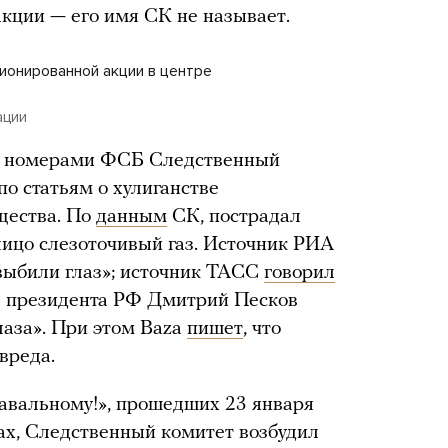
акции — его имя СК не называет.
ионированной акции в центре
ации
 с номерами ФСБ Следственный
по статьям о хулиганстве
щества. По
данным
СК, пострадал
лицо слезоточивый газ. Источник РИА
«выбили глаз»; источник ТАСС
говорил
рь президента РФ Дмитрий Песков
лаза». При этом Baza
пишет
, что
вреда.
авальному!», прошедших 23 января
дах, Следственный комитет возбудил