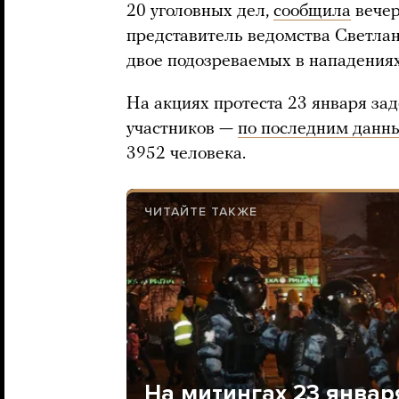
20 уголовных дел,
сообщила
вечер
представитель ведомства Светла
двое подозреваемых в нападениях
На акциях протеста 23 января за
участников —
по последним данн
3952 человека.
ЧИТАЙТЕ ТАКЖЕ
На митингах 23 янва