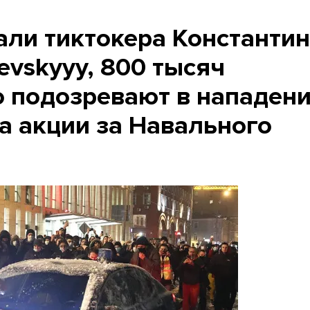
али тиктокера Константи
ievskyyy, 800 тысяч
о подозревают в нападен
а акции за Навального