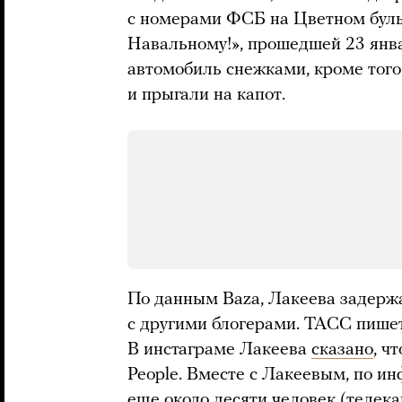
с номерами ФСБ на Цветном буль
Навальному!», прошедшей 23 янва
автомобиль снежками, кроме того
и прыгали на капот.
По данным Baza, Лакеева задержал
с другими блогерами. ТАСС пише
В инстаграме Лакеева
сказано
, ч
People. Вместе с Лакеевым, по и
еще около десяти человек (теле