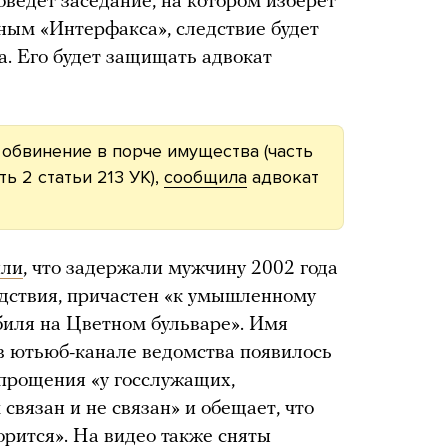
ведет заседание, на котором изберет
ным «Интерфакса», следствие будет
а. Его будет защищать адвокат
 обвинение в порче имущества (часть
ть 2 статьи 213 УК),
сообщила
адвокат
или
, что задержали мужчину 2002 года
едствия, причастен «к умышленному
иля на Цветном бульваре». Имя
в ютьюб-канале ведомства появилось
 прощения «у госслужащих,
 связан и не связан» и обещает, что
орится». На видео также сняты