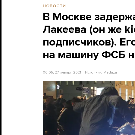
НОВОСТИ
В Москве задерж
Лакеева (он же k
подписчиков). Ег
на машину ФСБ н
06:05, 27 января 2021
Источник:
Meduza