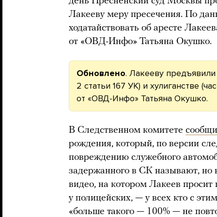
день Пресненский суд Москвы про
Лакееву меру пресечения. По дан
ходатайствовать об аресте Лакеев
от «ОВД-Инфо» Татьяна Окушко.
Обновлено
. Лакееву предъявили
2 статьи 167 УК) и хулиганстве (час
от «ОВД-Инфо» Татьяна Окушко.
В Следственном комитете
сообщ
рождения, который, по версии сл
повреждению служебного автомоб
задержанного в СК называют, но 
видео, на котором Лакеев просит
у полицейских, — у всех кто с этим
«больше такого — 100% — не повт