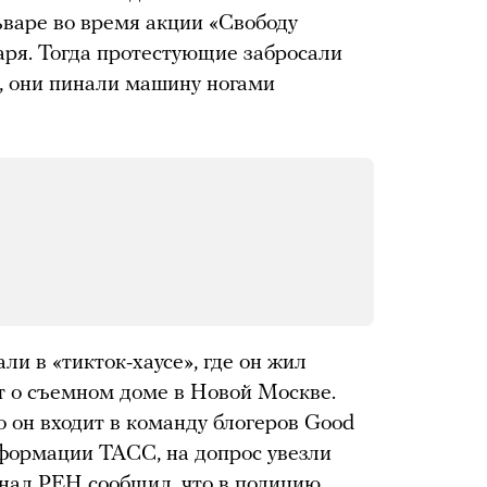
варе во время акции «Свободу
ря. Тогда протестующие забросали
, они пинали машину ногами
и в «тикток-хаусе», где он жил
т о съемном доме в Новой Москве.
то он входит в команду блогеров Good
нформации ТАСС, на допрос увезли
канал РЕН
сообщил
, что в полицию