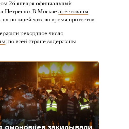
ом 26 января официальный
на Петренко. В Москве
арестованы
 на полицейских во время протестов.
держали рекордное число
ым
, по всей стране задержаны
ря омоновцев закидывали