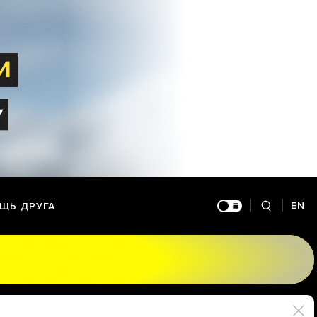
EN
ЩЬ ДРУГА