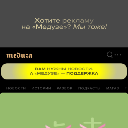
Перейти
к
материалам
НОВОСТИ
ИСТОРИИ
РАЗБОР
ПОДКАСТЫ
МАГАЗ
П