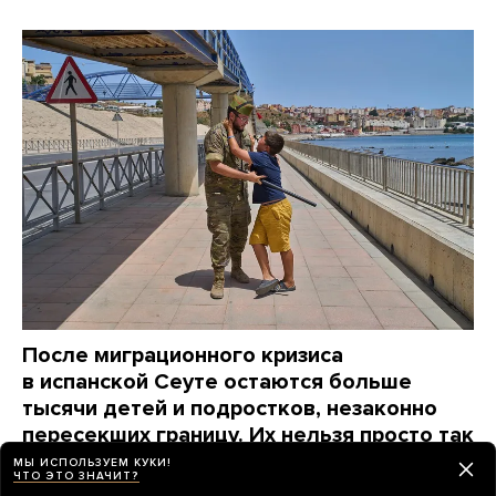
После миграционного кризиса
в испанской Сеуте остаются больше
тысячи детей и подростков, незаконно
пересекших границу. Их нельзя просто так
отправить назад
МЫ ИСПОЛЬЗУЕМ КУКИ!
ЧТО ЭТО ЗНАЧИТ?