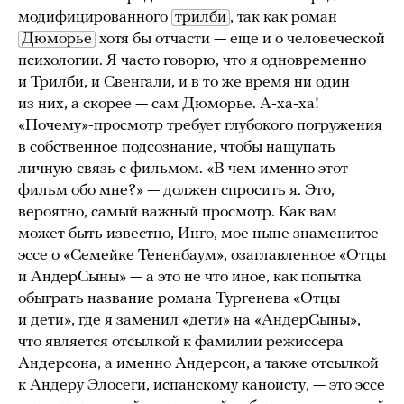
модифицированного
трилби
, так как роман
Дюморье
хотя бы отчасти — еще и о человеческой
психологии. Я часто говорю, что я одновременно
и Трилби, и Свенгали, и в то же время ни один
из них, а скорее — сам Дюморье. А-ха-ха!
«Почему»-просмотр требует глубокого погружения
в собственное подсознание, чтобы нащупать
личную связь с фильмом. «В чем именно этот
фильм обо мне?» — должен спросить я. Это,
вероятно, самый важный просмотр. Как вам
может быть известно, Инго, мое ныне знаменитое
эссе о «Семейке Тененбаум», озаглавленное «Отцы
и АндерСыны» — а это не что иное, как попытка
обыграть название романа Тургенева «Отцы
и дети», где я заменил «дети» на «АндерСыны»,
что является отсылкой к фамилии режиссера
Андерсона, а именно Андерсон, а также отсылкой
к Андеру Элосеги, испанскому каноисту, — это эссе