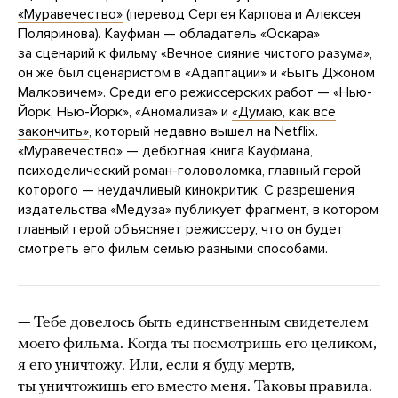
«Муравечество»
(перевод Сергея Карпова и Алексея
Поляринова). Кауфман — обладатель «Оскара»
за сценарий к фильму «Вечное сияние чистого разума»,
он же был сценаристом в «Адаптации» и «Быть Джоном
Малковичем». Среди его режиссерских работ — «Нью-
Йорк, Нью-Йорк», «Аномализа» и
«Думаю, как все
закончить»
, который недавно вышел на Netflix.
«Муравечество» — дебютная книга Кауфмана,
психоделический роман-головоломка, главный герой
которого — неудачливый кинокритик. С разрешения
издательства «Медуза» публикует фрагмент, в котором
главный герой объясняет режиссеру, что он будет
смотреть его фильм семью разными способами.
— Тебе довелось быть единственным свидетелем
моего фильма. Когда ты посмотришь его целиком,
я его уничтожу. Или, если я буду мертв,
ты уничтожишь его вместо меня. Таковы правила.