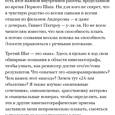
есть итог важной внутренней работы, проделанной
во время Первого Шага. Ни для кого не секрет, что
я чувствую родство со всеми сынами и всеми
отцами из фильмов Андерсона — и даже
с дочерью, Гвинет Пэлтроу — у-ля-ля. Но не всем
читателям известно, что моя способность плыть
в потоке сознания весьма похожа на способность
Элосеги управляться с речными потоками.
Третий Шаг — это «как». Здесь я пускаю в ход свои
обширные познания в области кинематографа,
чтобы узнать, как режиссер достиг его/ее/тона
результатов. Что означает это «панорамирование»?
Чем важен этот «наезд»? Зачем тут «24-мм
объектив»? Я также изучаю «монтажные
сочетания», «мизансцены», «расстановку актеров»
и «танцевальные номера», чтобы определить, как
эти и другие кинематографические приемы
заставили меня непроизвольно плакать, смеяться