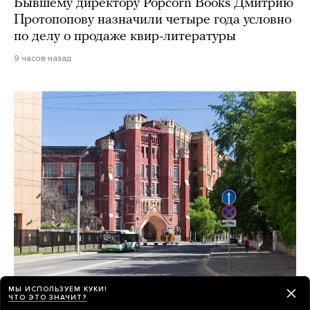
Бывшему директору Popcorn Books Дмитрию
Протопопову назначили четыре года условно
по делу о продаже квир-литературы
9 часов назад
МЫ ИСПОЛЬЗУЕМ КУКИ!
Все лето градозащитники обсуждают
ЧТО ЭТО ЗНАЧИТ?