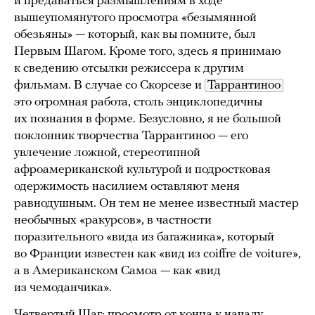
и предаваться размышлениям в ходе
вышеупомянутого просмотра «безымянной
обезьяны» — который, как вы помните, был
Первым Шагом. Кроме того, здесь я принимаю
к сведению отсылки режиссера к другим
фильмам. В случае со Скорсезе и
Таррантиноо
это огромная работа, столь энциклопедичны
их познания в форме. Безусловно, я не большой
поклонник творчества Таррантиноо — его
увлечение ложной, стереотипной
афроамериканской культурой и подростковая
одержимость насилием оставляют меня
равнодушным. Он тем не менее известный мастер
необычных «ракурсов», в частности
поразительного «вида из багажника», который
во Франции известен как «вид из coiffre de voiture»,
а в Американском Самоа — как «вид
из чемоданчика».
Четвертый Шаг: просмотр от конца к началу.