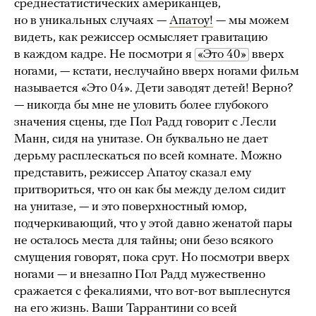
среднестатистических американцев,
но в уникальных случаях —
Апатоу!
— мы можем
видеть, как режиссер осмысляет гравитацию
в каждом кадре. Не посмотри я
«Это 40»
вверх
ногами, — кстати, неслучайно вверх ногами фильм
называется «Это 04». Дети заводят детей! Верно?
— никогда бы мне не уловить более глубокого
значения сцены, где Пол Радд говорит с Лесли
Манн, сидя на унитазе. Он буквально не дает
дерьму расплескаться по всей комнате. Можно
представить, режиссер Апатоу сказал ему
притвориться, что он как бы между делом сидит
на унитазе, — и это поверхностный юмор,
подчеркивающий, что у этой давно женатой пары
не осталось места для тайны; они безо всякого
смущения говорят, пока срут. Но посмотри вверх
ногами — и внезапно Пол Радд мужественно
сражается с фекалиями, что вот-вот выплеснутся
на его жизнь. Ваши Таррантини со всей