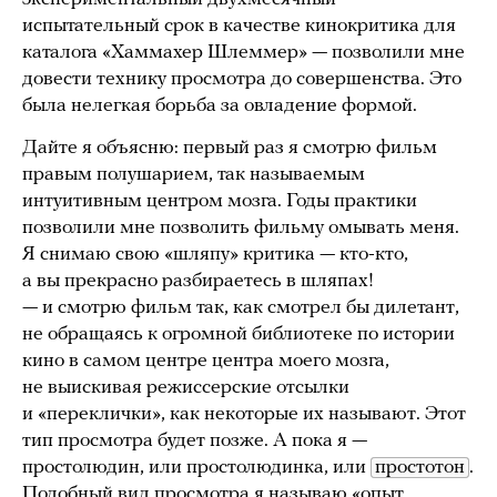
испытательный срок в качестве кинокритика для
каталога «Хаммахер Шлеммер» — позволили мне
довести технику просмотра до совершенства. Это
была нелегкая борьба за овладение формой.
Дайте я объясню: первый раз я смотрю фильм
правым полушарием, так называемым
интуитивным центром мозга. Годы практики
позволили мне позволить фильму омывать меня.
Я снимаю свою «шляпу» критика — кто-кто,
а вы прекрасно разбираетесь в шляпах!
— и смотрю фильм так, как смотрел бы дилетант,
не обращаясь к огромной библиотеке по истории
кино в самом центре центра моего мозга,
не выискивая режиссерские отсылки
и «переклички», как некоторые их называют. Этот
тип просмотра будет позже. А пока я —
простолюдин, или простолюдинка, или
простотон
.
Подобный вид просмотра я называю «опыт