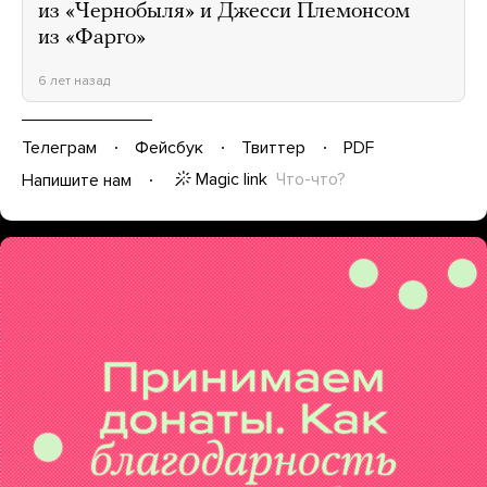
из «Чернобыля» и Джесси Племонсом
из «Фарго»
6 лет назад
Телеграм
Фейсбук
Твиттер
PDF
Magic link
Что-что?
Напишите нам