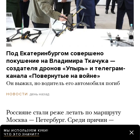
Под Екатеринбургом совершено
покушение на Владимира Ткачука —
создателя дронов «Упырь» и телеграм-
канала «Повернутые на войне»
Он выжил, но водитель его автомобиля погиб
день назад
НОВОСТИ
Россияне стали реже летать по маршруту
Москва — Петербург. Среди причин —
частые закрытия аэропортов из-за
МЫ ИСПОЛЬЗУЕМ КУКИ!
беспилотников Украины
ЧТО ЭТО ЗНАЧИТ?