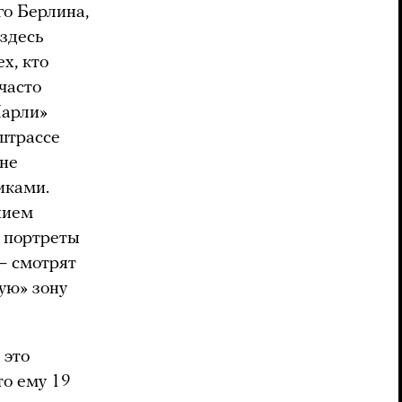
го Берлина,
 здесь
х, кто
часто
Чарли»
штрассе
оне
иками.
нием
 портреты
— смотрят
ую» зону
 это
то ему 19