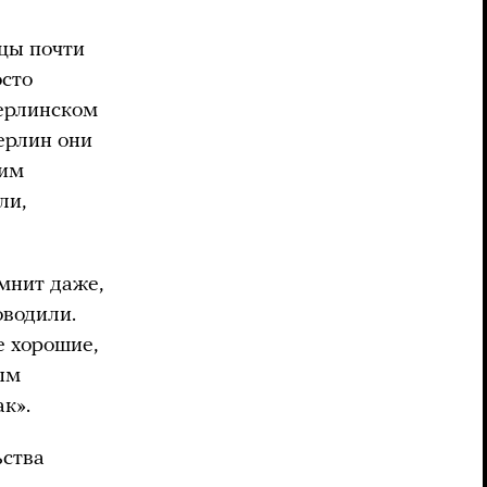
ицы почти
осто
берлинском
ерлин они
ним
ли,
омнит даже,
оводили.
е хорошие,
ым
к».
ьства