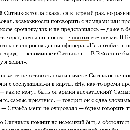
й Ситников тогда оказался в первый раз, но разн
вовал: возможности поговорить с немцами или пр
 кафе срочнику так и не представилось — даже в 
лсхорст, почти полностью
занятом
военными. В Б
олько в сопровождении офицера. «На автобусе с 
 город, — вспоминает Ситников. — В Рейхстаге бы
у я ходил».
в памяти не осталось почти ничего: Ситников не п
они с сослуживцами в карты. «Ну, как-то время пр
— какие могут быть от армии впечатления? Самы
ые, самые приятные, — говорит он с едва уловим
 — Служба меня не очаровала — будем говорить та
о Ситников помнит не немецкий быт, а обстоятел