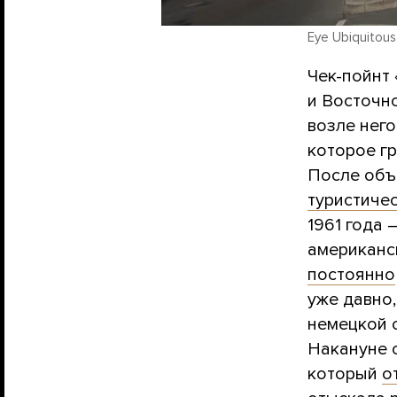
Eye Ubiquitous 
Чек-пойнт
и Восточно
возле нег
которое г
После объ
туристиче
1961 года 
американс
постоянно
уже давно,
немецкой с
Накануне 
который
о