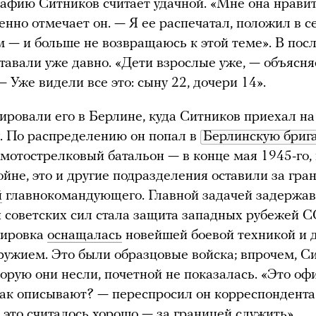
рафию Ситников считает удачной. «Мне она нравит
енно отмечает он. — Я ее распечатал, положил в 
 — и больше не возвращаюсь к этой теме». В пос
тавали уже давно. «Дети взрослые уже, — объясня
— Уже видели все это: сыну 22, дочери 14».
ровали его в Берлине, куда Ситников приехал на
у. По распределению он попал в
Берлинскую бриг
мотострелковый батальон — в конце мая 1945-го,
ойне, это и другие подразделения оставили за гра
й
главнокомандующего. Главной задачей задержа
 советских сил стала защита западных рубежей С
пировка
оснащалась
новейшей боевой техникой и 
ужием. Это были образцовые войска; впрочем, С
торую они несли, почетной не показалась. «Это оф
так описывают? — переспросил он корреспондента
х это считалось хорошо — за границей служить».