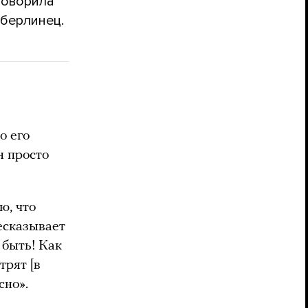
говорила
 берлинец.
о его
н просто
ю, что
есказывает
 быть! Как
трят [в
сно».