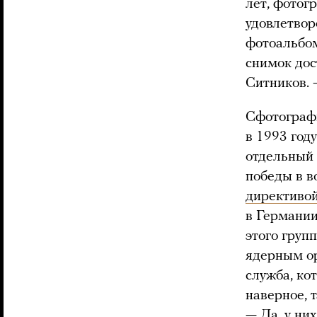
лет, фотог
удовлетвор
фотоальбом
снимок дос
Ситников. 
Сфотографи
в 1993 год
отдельный 
победы в в
директиво
в Германии
этого груп
ядерным ор
служба, ко
наверное, 
— Да, у ни