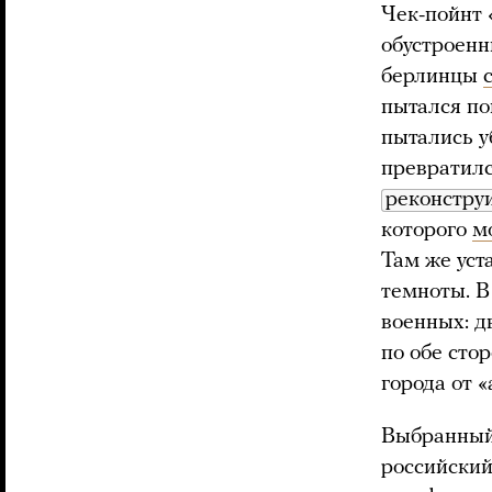
Чек-пойнт 
обустроенн
берлинцы
пытался по
пытались у
превратилс
реконстру
которого
м
Там же уст
темноты. В
военных: д
по обе сто
города от 
Выбранный 
российский