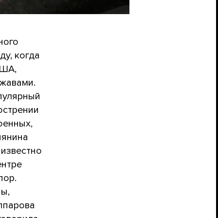
ного
ду, когда
ША,
ржавами.
опулярный
острении
оенных,
иянина
 известно
ентре
пор.
ы,
ппарова