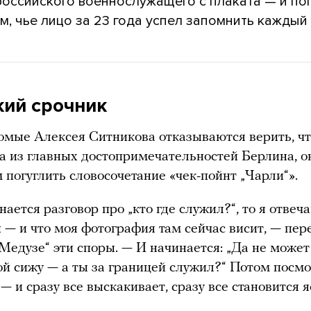
российского военнослужащего с плаката — и по
м, чье лицо за 23 года успел запомнить каждый
кий срочник
омые Алексея Ситникова отказываются верить, чт
а из главных достопримечательностей Берлина, о
м погуглить словосочетание «чек-пойнт „Чарли“».
ается разговор про „кто где служил?“, то я отвеча
 — и что моя фотография там сейчас висит, — пер
Медузе“ эти споры. — И начинается: „Да не может
обой сижу — а ты за границей служил?“ Потом посмо
— и сразу все выскакивает, сразу все становится я