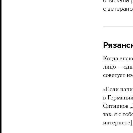
отыскала 
с ветерано
Рязанс
Когда знак
лицо — одн
советует и
«Если начин
в Германии
Ситников „
так: я с т
интернете] 