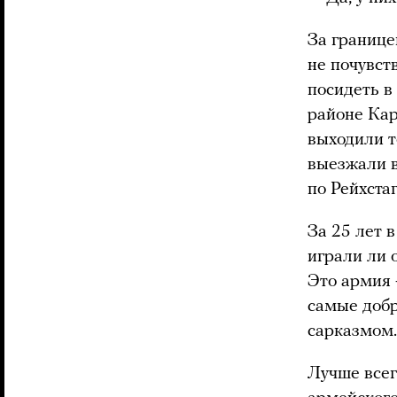
За границе
не почувст
посидеть в
районе Кар
выходили т
выезжали в
по Рейхстаг
За 25 лет 
играли ли 
Это армия 
самые добр
сарказмом.
Лучше всег