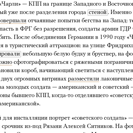
«Чарли» — КПП на границе Западного и Восточно
ый уже после разделения города
стеной
. Именно
совершали
отчаянные попытки бегства на Запад: те
пасть в ФРГ без разрешения, солдаты армии ГДР 
бить. После объединения Германии в 1990 году «
я в туристический аттракцион: на улице Фридрих
ировали
небольшую белую будку и бруствер, на ф
ожно
сфотографироваться с ряжеными пограничн
ановили короб, начинающий светиться с наступле
 двух огромных витринах
разместили
лаконичные
ва молодых солдата — американский и советский 
роны бывшего КПП, когда-то отделявшего «советск
«американской».
для инсталляции портрет «советского солдата» —
 срочник из-под Рязани Алексей Ситников. На фо