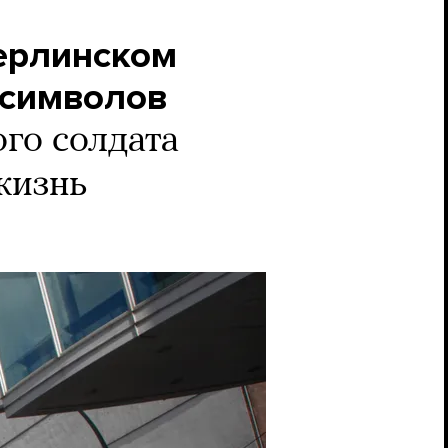
берлинском
 символов
го солдата
жизнь