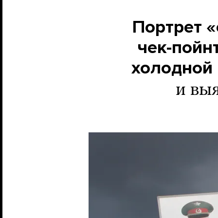
Портрет «
чек-пойн
холодной
и вы