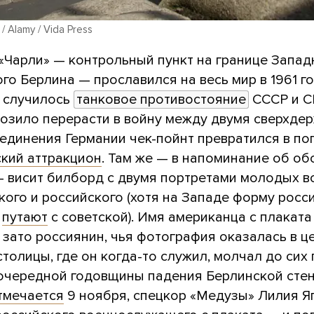
/ Alamy / Vida Press
 «Чарли» — контрольный пункт на границе Запад
го Берлина — прославился на весь мир в 1961 го
о случилось
танковое противостояние
СССР и С
розило перерасти в войну между двумя сверхде
единения Германии чек-пойнт превратился в п
ский аттракцион
. Там же — в напоминание об об
— висит билборд с двумя портретами молодых в
кого и российского (хотя на Западе форму росс
путают
с советской). Имя американца с плаката
 зато россиянин, чья фотография оказалась в ц
толицы, где он когда-то служил, молчал до сих 
очередной годовщины падения Берлинской стен
тмечается
9 ноября, спецкор «Медузы» Лилия Я