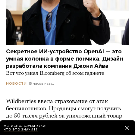
Секретное ИИ-устройство OpenAI — это
умная колонка в форме пончика. Дизайн
разработала компания Джони Айва
Вот что узнал Bloomberg об этом гаджете
15 часов назад
НОВОСТИ
Wildberries ввела страхование от атак
беспилотников. Продавцы смогут получить
до 50 тысяч рублей за уничтоженный товар
19 часов назад
МЫ ИСПОЛЬЗУЕМ КУКИ!
ЧТО ЭТО ЗНАЧИТ?