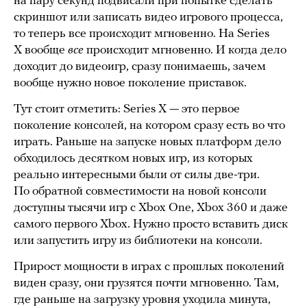
на пару секунд подвисали при попытке сделать
скриншот или записать видео игрового процесса,
то теперь все происходит мгновенно. На Series
X вообще
все
происходит мгновенно. И когда дело
доходит до видеоигр, сразу понимаешь, зачем
вообще нужно новое поколение приставок.
Тут стоит отметить: Series X — это первое
поколение консолей, на котором сразу есть во что
играть. Раньше на запуске новых платформ дело
обходилось десятком новых игр, из которых
реально интересными были от силы две-три.
По обратной совместимости на новой консоли
доступны тысячи игр с Xbox One, Xbox 360 и даже
самого первого Xbox. Нужно просто вставить диск
или запустить игру из библиотеки на консоли.
Прирост мощности в играх с прошлых поколений
виден сразу, они грузятся почти мгновенно. Там,
где раньше на загрузку уровня уходила минута,