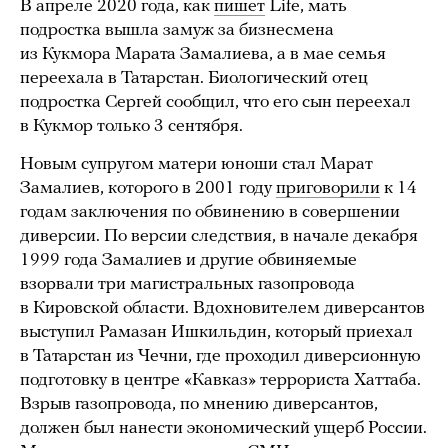
В апреле 2020 года, как
пишет
Life, мать
подростка вышла замуж за бизнесмена
из Кукмора Марата Замалиева, а в мае семья
переехала в Татарстан. Биологический отец
подростка Сергей сообщил, что его сын переехал
в Кукмор только 3 сентября.
Новым супругом матери юноши стал Марат
Замалиев, которого в 2001 году
приговорили
к 14
годам заключения по обвинению в совершении
диверсии. По версии следствия, в начале декабря
1999 года Замалиев и другие обвиняемые
взорвали три магистральных газопровода
в Кировской области. Вдохновителем диверсантов
выступил Рамазан Ишкильдин, который приехал
в Татарстан из Чечни, где проходил диверсионную
подготовку в центре «Кавказ» террориста Хаттаба.
Взрыв газопровода, по мнению диверсантов,
должен был нанести экономический ущерб России.