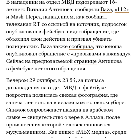
В нападении на отдел МВД подозревают 16-
летнего Виталия Антипова, сообщили
Baza
,
«112»
и
Mash
. Перед нападением, как
сообщил
телеканал RT со ссылкой на источник, подросток
опубликовал в фейсбуке видеообращение, где
объяснил свои действия и призвал убивать
полицейских. Baza также
сообщила
, что юноша
опубликовал обращение с «призывами к джихаду».
Сейчас на предполагаемой
странице
Антипова
в фейсбуке нет этого обращения.
Вечером 29 октября, в 23:54, за полчаса
до нападения на отдел МВД, в фейсбуке
подростка
появилась
свежая фотография, где
запечатлен юноша в исламском головном уборе.
Снимок сопровождает шахада на арабском
языке — свидетельство о вере в Аллаха, после
произнесения которой человек становится
мусульманином. Как
пишет
«МБХ медиа», среди