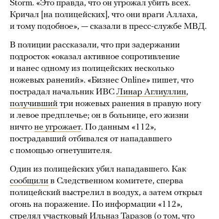
Storm. «Это правда, что он угрожал убить всех.
Кричал [на полицейских], что они враги Аллаха,
и тому подобное», — сказали в пресс-службе МВД.
В полиции рассказали, что при задержании
подросток «оказал активное сопротивление
и нанес одному из полицейских несколько
ножевых ранений». «Бизнес Online» пишет, что
пострадал начальник ИВС
Линар Аглиуллин
,
получивший
три ножевых ранения в правую ногу
и левое предплечье; он в больнице, его жизни
ничто
не угрожает
. По данным «112»,
пострадавший отбивался от нападавшего
с помощью огнетушителя.
Один из полицейских убил нападавшего. Как
сообщили
в Следственном комитете, сперва
полицейский выстрелил в воздух, а затем открыл
огонь на поражение. По информации «112»,
стрелял участковый Ильназ Таразов (о том, что