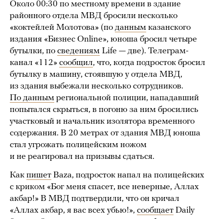
Около 00:30 по местному времени в здание
районного отдела МВД бросили несколько
«коктейлей Молотова» (по
данным
казанского
издания «Бизнес Online», юноша бросил четыре
бутылки, по
сведениям
Life — две). Телеграм-
канал «112»
сообщил
, что, когда подросток бросил
бутылку в машину, стоявшую у отдела МВД,
из здания выбежали несколько сотрудников.
По данным
региональной полиции, нападавший
попытался скрыться, в погоню за ним бросились
участковый и начальник изолятора временного
содержания. В 20 метрах от здания МВД юноша
стал угрожать полицейским ножом
и не реагировал на призывы сдаться.
Как
пишет
Baza, подросток напал на полицейских
с криком «Бог меня спасет, все неверные, Аллах
акбар!» В МВД подтвердили, что он кричал
«Аллах акбар, я вас всех убью!»,
сообщает
Daily