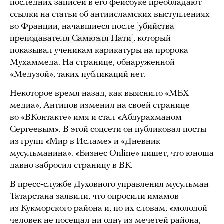
последних записей в его фейсбуке преобладают
ссылки на статьи об антиисламских выступлениях
во Франции, начавшиеся после
убийства 
преподавателя Самюэля Пати
, который
показывал ученикам карикатуры на пророка
Мухаммеда. На странице, обнаруженной
«Медузой», таких публикаций нет.
Некоторое время назад, как
выяснило
«МБХ
медиа», Антипов изменил на своей странице
во «ВКонтакте» имя и стал «Абдурахманом
Сергеевым». В этой соцсети он публиковал посты
из групп «Мир в Исламе» и «Дневник
мусульманина». «Бизнес Online» пишет, что юноша
давно забросил страницу в ВК.
В пресс-службе Духовного управления мусульман
Татарстана заявили, что опросили имамов
из Кукморского района и, по их словам, «молодой
человек не посещал ни одну из мечетей района,