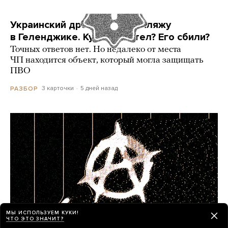
Украинский дрон попал по пляжу
в Геленджике. Куда он летел? Его сбили?
Точных ответов нет. Но недалеко от места
ЧП находится объект, который могла защищать
ПВО
3 карточки
5 дней назад
РАЗБОР
МЫ ИСПОЛЬЗУЕМ КУКИ!
ЧТО ЭТО ЗНАЧИТ?