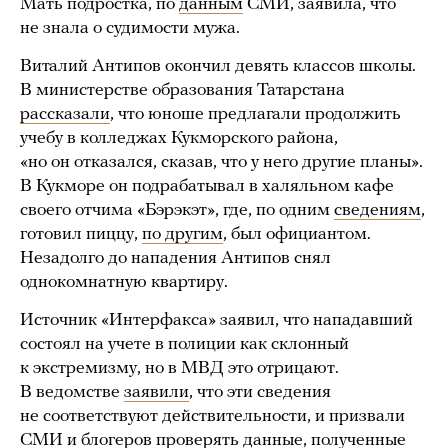
Мать подростка, по
данным
СМИ, заявила, что
не знала о судимости мужа.
Виталий Антипов окончил девять классов школы.
В министерстве образования Татарстана
рассказали
, что юноше предлагали продолжить
учебу в колледжах Кукморского района,
«но он отказался, сказав, что у него другие планы».
В Кукморе он подрабатывал в халяльном кафе
своего отчима «Бэрэкэт», где, по одним
сведениям
,
готовил пиццу,
по другим
, был официантом.
Незадолго до нападения Антипов снял
однокомнатную квартиру.
Источник «Интерфакса» заявил, что нападавший
состоял на учете в полиции как склонный
к экстремизму, но в МВД это отрицают.
В ведомстве
заявили
, что эти сведения
не соответствуют действительности, и призвали
СМИ и блогеров проверять данные, полученные