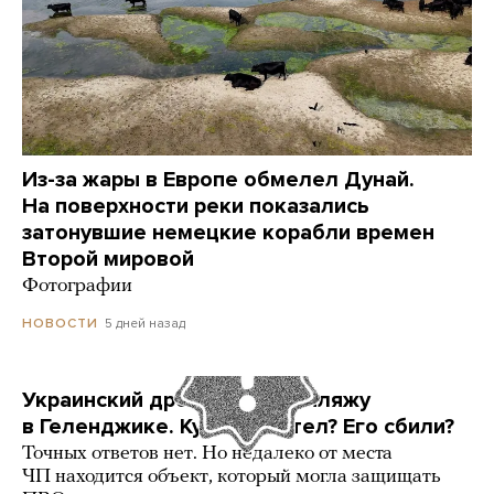
Из-за жары в Европе обмелел Дунай.
На поверхности реки показались
затонувшие немецкие корабли времен
Второй мировой
Фотографии
5 дней назад
НОВОСТИ
Украинский дрон попал по пляжу
в Геленджике. Куда он летел? Его сбили?
Точных ответов нет. Но недалеко от места
ЧП находится объект, который могла защищать