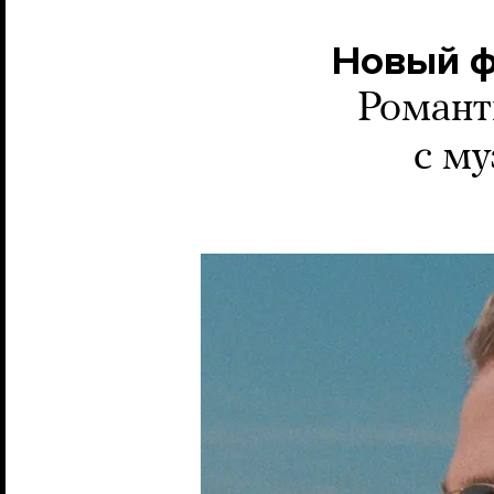
Новый ф
Романт
с му