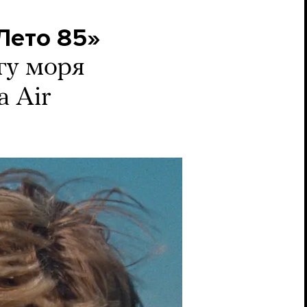
Лето 85»
гу моря
а Air