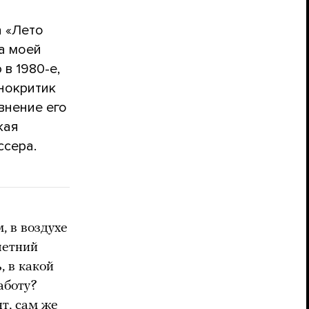
а «Лето
а моей
в 1980-е,
инокритик
внение его
кая
ссера.
 в воздухе
летний
, в какой
аботу?
т, сам же