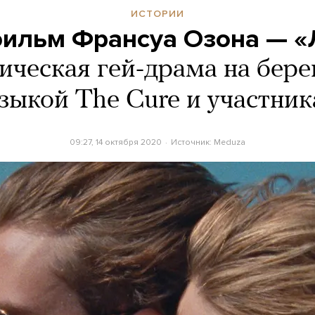
ИСТОРИИ
ильм Франсуа Озона — «
ическая гей-драма на бере
зыкой The Cure и участник
09:27, 14 октября 2020
Источник:
Meduza