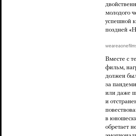
двойствен
молодого ч
успешной к
поздней «Н
weareaonefilm
Вместе с т
фильм, на
должен был
за пандеми
или даже ш
и отстране
повествова
в юношески
обретает н
эмоциональ