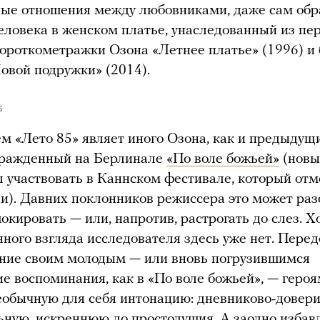
ные отношения между любовниками, даже сам обр
еловека в женском платье, унаследованный из пе
ороткометражки Озона «Летнее платье» (1996) и 
овой подружки» (2014).
s
ем «Лето 85» являет иного Озона, как и предыдущ
гражденный на Берлинале
«По воле божьей»
(новы
 участвовать в Каннском фестивале, который отм
и). Давних поклонников режиссера это может раз
окировать — или, напротив, растрогать до слез. Х
нного взгляда исследователя здесь уже нет. Пере
ние своим молодым — или вновь погрузившимся
е воспоминания, как в «По воле божьей», — героя
еобычную для себя интонацию: дневниково-довер
ную, искреннюю до простодушия. А заодно избавл