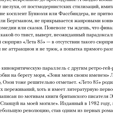
т шелухи, от постмодернистских стилизаций, имита
не косплеит Бунюэля или Фассбиндера, не притв
ли Бергманом, не прикрывается жанровыми кон
омедии или сказки. Поневоле ты ждешь, что фина
какой-то твист, выверт, неожиданный парадоксал
 сюрприз «Лета 85» — в отсутствии такого сюрпри
 не аттракцион и не трюк, а попытка прямого раз
кинокритическую параллель с другим ретро-гей
юбви на берегу моря, «Зови меня своим именем» 
, Озон тоже решительно отметает. «Лето 85» роди
х переживаний, хоть и имеет литературную перво
аписан по мотивам книги британского писателя 
Станцуй на моей могиле». Изданный в 1982 году, 
ебольшую революцию, став одним из первых рома