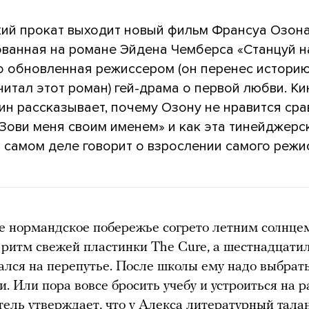
кий прокат выходит новый фильм Франсуа Озон
ованная на романе Эйдена Чемберса «Станцуй н
о обновленная режиссером (он перенес историю 
читал этот роман) гей-драма о первой любви. К
н рассказывает, почему Озону не нравится сра
«Зови меня своим именем» и как эта тинейджерс
 самом деле говорит о взрослении самого режи
 нормандское побережье согрето летним солнцем,
 ритм свежей пластинки The Cure, а шестнадцати
ался на перепутье. После школы ему надо выбрать
и. Или пора вовсе бросить учебу и устроиться на р
ель утверждает, что у Алекса литературный талан