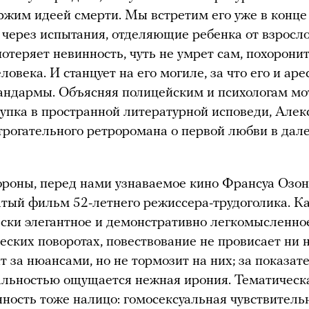
жим идеей смерти. Мы встретим его уже в конце 
 через испытания, отделяющие ребенка от взросло
потеряет невинность, чуть не умрет сам, похорони
ловека. И станцует на его могиле, за что его и ар
андармы. Объясняя полицейским и психологам м
тупка в пространной литературной исповеди, Алек
трогательного ретроромана о первой любви в дал
ороны, перед нами узнаваемое кино Франсуа Озон
тый фильм 52-летнего режиссера-трудоголика. Ка
ски элегантное и демонстративно легкомысленно
еских поворотах, повествование не провисает ни н
т за нюансами, но не тормозит на них; за показат
льностью ощущается нежная ирония. Тематическ
ность тоже налицо: гомосексуальная чувствительн