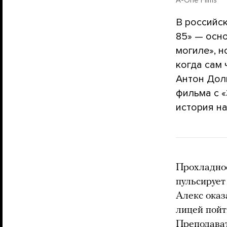
В российс
85» — осн
могиле», н
когда сам 
Антон Доли
фильма с 
история на
Прохладное
пульсирует
Алекс оказ
лицей пойт
Преподават