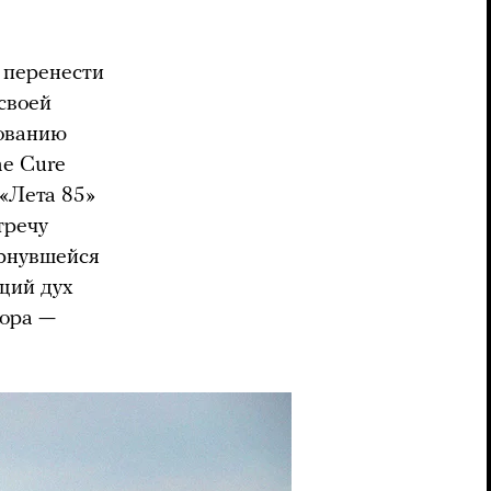
л перенести
своей
бованию
he Cure
«Лета 85»
тречу
ернувшейся
бщий дух
тора —