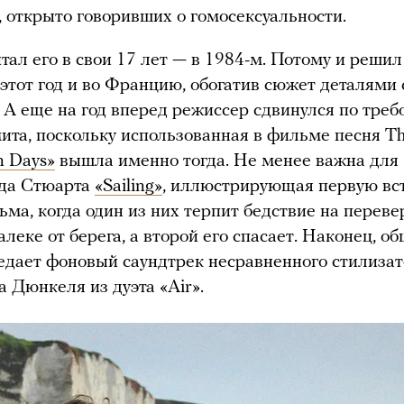
 открыто говоривших о гомосексуальности.
тал его в свои 17 лет — в 1984-м. Потому и реши
 этот год и во Францию, обогатив сюжет деталями 
 А еще на год вперед режиссер сдвинулся по тре
ита, поскольку использованная в фильме песня T
n Days»
вышла именно тогда. Не менее важна для 
ода Стюарта
«Sailing»
, иллюстрирующая первую вс
ьма, когда один из них терпит бедствие на перев
алеке от берега, а второй его спасает. Наконец, о
едает фоновый саундтрек несравненного стилиза
 Дюнкеля из дуэта «Air».