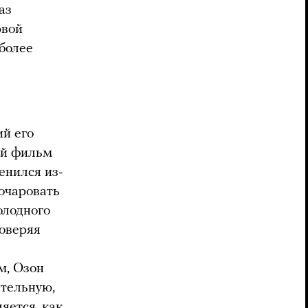
аз
рвой
более
ий его
й фильм
енился из-
очаровать
олодного
доверяя
м, Озон
ительную,
яется, как