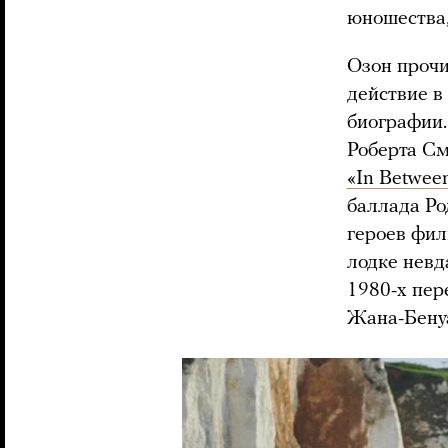
юношества,
Озон прочи
действие в
биографии.
Роберта См
«In Betwee
баллада Р
героев фил
лодке невд
1980-х пер
Жана-Бенуа