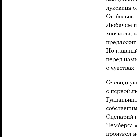
луковица о
Он больше 
Любичем и
мюзикла, к
предложит 
Но главный
перед нами
о чувствах.
Очевидную 
о первой л
Гуаданьино
собственны
Сценарий н
Чемберса «
произвел н