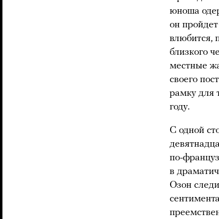
юноша одер
он пройдет
влюбится, 
близкого че
местные ж
своего пос
рамку для 
году.
С одной ст
девятнадца
по-француз
в драматич
Озон следи
сентимента
преемствен