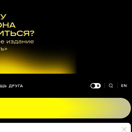
EN
ЩЬ ДРУГА