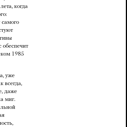
лета, когда
го:
т самого
естуют
отивы
с обеспечит
еком 1985
а, уже
к всегда,
е, даже
а миг.
ельной
ая
ость,