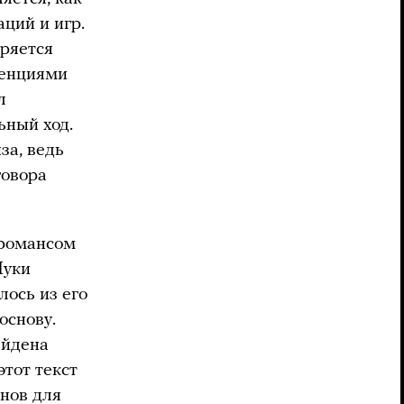
ций и игр.
оряется
венциями
л
ьный ход.
за, ведь
говора
-романсом
Луки
лось из его
основу.
Эйдена
этот текст
нов для