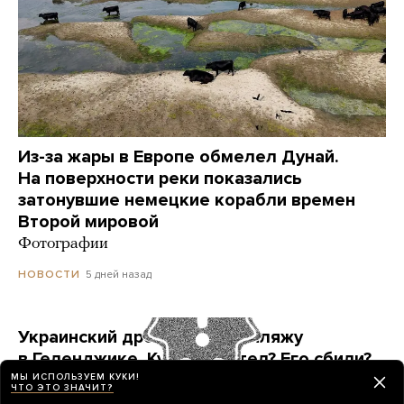
Из-за жары в Европе обмелел Дунай.
На поверхности реки показались
затонувшие немецкие корабли времен
Второй мировой
Фотографии
5 дней назад
НОВОСТИ
Украинский дрон попал по пляжу
в Геленджике. Куда он летел? Его сбили?
МЫ ИСПОЛЬЗУЕМ КУКИ!
Точных ответов нет. Но недалеко от места
ЧТО ЭТО ЗНАЧИТ?
ЧП находится объект, который могла защищать