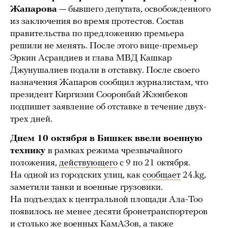
Жапарова
— бывшего депутата, освобожденного
из заключения во время протестов. Состав
правительства по предложению премьера
решили не менять. После этого вице-премьер
Эркин Асрандиев и глава МВД Кашкар
Джунушалиев подали в отставку. После своего
назначения Жапаров сообщил журналистам, что
президент Киргизии Сооронбай Жээнбеков
подпишет заявление об отставке в течение двух-
трех дней.
Днем 10 октября в Бишкек ввели военную
технику
в рамках режима чрезвычайного
положения,
действующего
с 9 по 21 октября.
На одной из городских улиц, как
сообщает
24.kg,
заметили танки и военные грузовики.
На подъездах к центральной площади Ала-Тоо
появилось не менее десяти бронетранспортеров
и столько же военных КамАЗов, а также