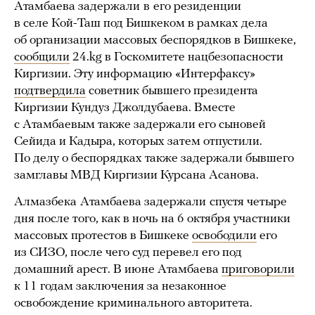
Атамбаева задержали
в
его резиденции
в селе Кой-Таш под Бишкеком в рамках дела
об организации массовых беспорядков в Бишкеке,
сообщили
24.kg в Госкомитете нацбезопасности
Киргизии. Эту информацию «Интерфаксу»
подтвердила
советник бывшего президента
Киргизии Кундуз Джолдубаева. Вместе
с Атамбаевым также задержали его сыновей
Сейида и Кадыра, которых затем отпустили.
По делу о беспорядках также задержали бывшего
замглавы МВД Киргизии Курсана Асанова.
Алмазбека
Атамбаева задержали
спустя четыре
дня после того, как в ночь на 6 октября участники
массовых протестов в Бишкеке
освободили
его
из СИЗО, после чего суд перевел его под
домашний арест. В июне Атамбаева
приговорили
к 11 годам заключения за незаконное
освобождение криминального авторитета.