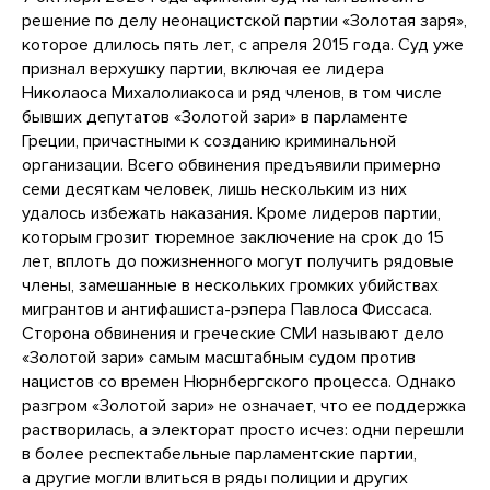
решение по делу неонацистской партии «Золотая заря»,
которое длилось пять лет, с апреля 2015 года. Суд уже
признал верхушку партии, включая ее лидера
Николаоса Михалолиакоса и ряд членов, в том числе
бывших депутатов «Золотой зари» в парламенте
Греции, причастными к созданию криминальной
организации. Всего обвинения предъявили примерно
семи десяткам человек, лишь нескольким из них
удалось избежать наказания. Кроме лидеров партии,
которым грозит тюремное заключение на срок до 15
лет, вплоть до пожизненного могут получить рядовые
члены, замешанные в нескольких громких убийствах
мигрантов и антифашиста-рэпера Павлоса Фиссаса.
Сторона обвинения и греческие СМИ называют дело
«Золотой зари» самым масштабным судом против
нацистов со времен Нюрнбергского процесса. Однако
разгром «Золотой зари» не означает, что ее поддержка
растворилась, а электорат просто исчез: одни перешли
в более респектабельные парламентские партии,
а другие могли влиться в ряды полиции и других