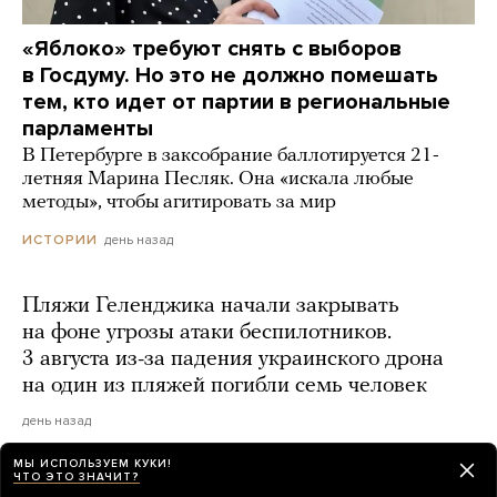
«Яблоко» требуют снять с выборов
в Госдуму. Но это не должно помешать
тем, кто идет от партии в региональные
парламенты
В Петербурге в заксобрание баллотируется 21-
летняя Марина Песляк. Она «искала любые
методы», чтобы агитировать за мир
день назад
ИСТОРИИ
Пляжи Геленджика начали закрывать
на фоне угрозы атаки беспилотников.
3 августа из-за падения украинского дрона
на один из пляжей погибли семь человек
день назад
МЫ ИСПОЛЬЗУЕМ КУКИ!
ЧТО ЭТО ЗНАЧИТ?
«Верстка»: после взрыва в ресторане Balzi