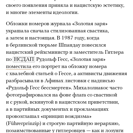
своего появления приняла и нацистскую эстетику,
и многие элементы идеологии.
Обложки номеров журнала «Золотая заря»
украшала сначала стилизованная свастика,
а затем и настоящая. В 1987 году, когда
в берлинской тюрьме Шпандау повесился
нацистский рейхсминистр и заместитель Гитлера
по
НСДАП
Рудольф Гесс, «Золотая заря»
поместила
его портрет на обложку номера
с хвалебной статьей о Гессе, а активисты движения
разбрасывали в Афинах листовки с надписью
«Рудольф Гесс бессмертен». Михалолиакос часто
фотографировался на фоне флага со свастикой
и с рукой, вскинутой в нацистском приветствии,
а в партийных документах и прокламациях
провозглашал «принцип вождизма»
(Führerprinzip) и строгую партийную иерархию,
позаимствованные у гитлеровцев — как и лозунги