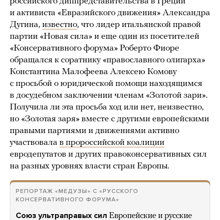
российского диппредставительства в Греции
и активиста «Евразийского движения» Александра
Дугина,
известно
, что лидер итальянской правой
партии «Новая сила» и еще один из посетителей
«Консервативного форума» Роберто Фиоре
обращался к соратнику «православного олигарха»
Константина Малофеева Алексею Комову
с просьбой о юридической помощи находящимся
в досудебном заключении членам «Золотой зари».
Получила ли эта просьба ход или нет, неизвестно,
но «Золотая заря» вместе с другими европейскими
правыми партиями и движениями активно
участвовала
в пророссийской коалиции
евродепутатов и других правоконсервативных сил
на разных уровнях власти стран Европы.
РЕПОРТАЖ «МЕДУЗЫ» С «РУССКОГО
КОНСЕРВАТИВНОГО ФОРУМА»
Союз ультраправых сил
Европейские и русские