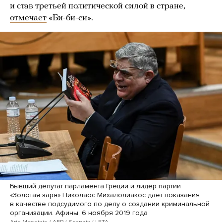
и став третьей политической силой в стране,
отмечает
«Би-би-си».
Бывший депутат парламента Греции и лидер партии
«Золотая заря» Николаос Михалолиакос дает показания
в качестве подсудимого по делу о создании криминальной
организации. Афины, 6 ноября 2019 года
Aris Messinis / AFP / Scanpix / LETA