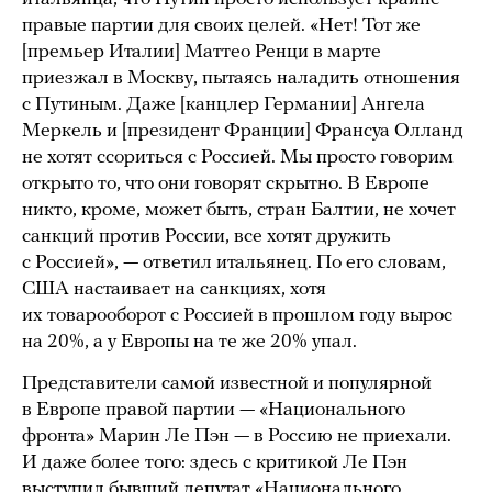
правые партии для своих целей. «Нет! Тот же
[премьер Италии] Маттео Ренци в марте
приезжал в Москву, пытаясь наладить отношения
с Путиным. Даже [канцлер Германии] Ангела
Меркель и [президент Франции] Франсуа Олланд
не хотят ссориться с Россией. Мы просто говорим
открыто то, что они говорят скрытно. В Европе
никто, кроме, может быть, стран Балтии, не хочет
санкций против России, все хотят дружить
с Россией», — ответил итальянец. По его словам,
США настаивает на санкциях, хотя
их товарооборот с Россией в прошлом году вырос
на 20%, а у Европы на те же 20% упал.
Представители самой известной и популярной
в Европе правой партии — «Национального
фронта» Марин Ле Пэн — в Россию не приехали.
И даже более того: здесь с критикой Ле Пэн
выступил бывший депутат «Национального