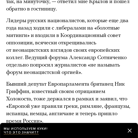
так, на минуточку, — ответил мне Крылов и пошел
обратно в гостиницу.
Лидеры русских националистов, которые еще два
года назад ходили с либералами на «болотные
митинги» и входили в Координационный совет
оппозиции, всячески открещивались
от неонацистских взглядов своих европейских
коллег. Ведущий форума Александр Сотниченко
отдельно попросил журналистов «не называть
форум неонацистской оргией».
Бывший депутат Европарламента британец Ник
Гриффин, известный своим отрицанием
Холокоста, тоже держался в рамках и заявил, что
«Европой уже правили греки, римляне, французы,
испанцы, немцы, англичане и теперь пришло
время России».
МЫ ИСПОЛЬЗУЕМ КУКИ!
О роли России в мире говорил и эксперт Института
ЧТО ЭТО ЗНАЧИТ?