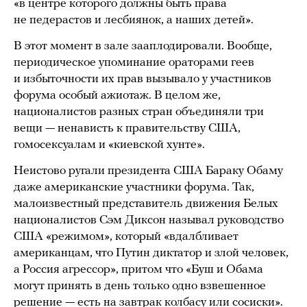
«в центре которого должны быть права
не педерастов и лесбиянок, а наших детей».
В этот момент в зале зааплодировали. Вообще,
периодическое упоминание ораторами геев
и избыточности их прав вызывало у участников
форума особый ажиотаж. В целом же,
националистов разных стран объединяли три
вещи — ненависть к правительству США,
гомосексуалам и «киевской хунте».
Неистово ругали президента США Бараку Обаму
даже американские участники форума. Так,
малоизвестный представитель движения Белых
националистов Сэм Диксон называл руководство
США «режимом», который «вдалбливает
американцам, что Путин диктатор и злой человек,
а Россия агрессор», притом что «Буш и Обама
могут принять в день только одно взвешенное
решение — есть на завтрак колбасу или сосиски».