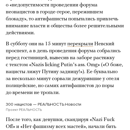
о «недопустимости проведении форума
неонацистов в городе-герое, пережившем
блокаду», то антифашисты попытались привлечь
внимание власти и общества более решительными
действиями.
В субботу они на 15 минут
перекрыли
Невский
проспект, а в день проведения форума собрались
перед гостиницей, вывесив на заборе растяжку
с текстом «Nazis licking Putinʼs ass. Omg» («О боже,
нацисты лижут Путину задницу!»). Ее буквально
за несколько минут сорвали дежурившие у отеля
полицейские, но самих антифашистов до поры
до времени не трогали.
300 нацистов — РЕАЛЬНОСТЬ.Новости
Проект РЕАЛЬНОСТЬ
После того, как девушки, скандируя «Nazi Fuck
Off» и «Нет фашизму всех мастей», начали бить