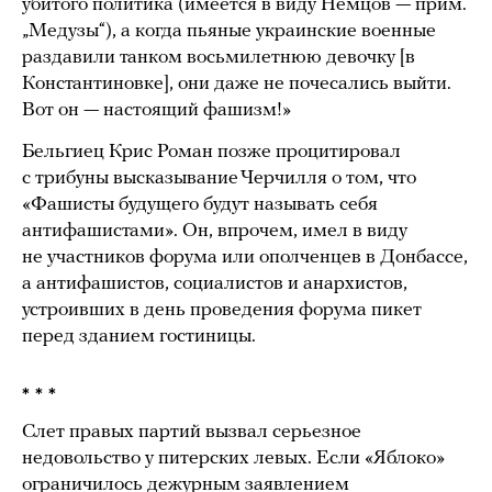
убитого политика (имеется в виду Немцов — прим.
„Медузы“), а когда пьяные украинские военные
раздавили танком восьмилетнюю девочку [в
Константиновке], они даже не почесались выйти.
Вот он — настоящий фашизм!»
Бельгиец Крис Роман позже процитировал
с трибуны высказывание Черчилля о том, что
«Фашисты будущего будут называть себя
антифашистами». Он, впрочем, имел в виду
не участников форума или ополченцев в Донбассе,
а антифашистов, социалистов и анархистов,
устроивших в день проведения форума пикет
перед зданием гостиницы.
* * *
Слет правых партий вызвал серьезное
недовольство у питерских левых. Если «Яблоко»
ограничилось дежурным заявлением