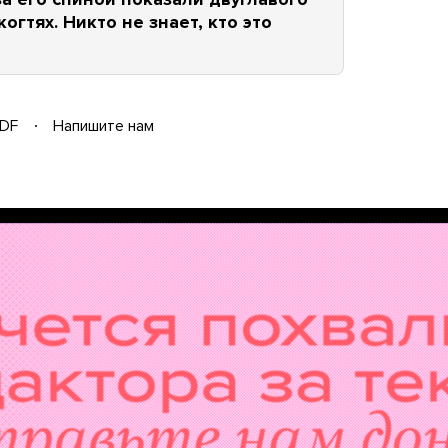
огтях. Никто не знает, кто это
DF
Напишите нам