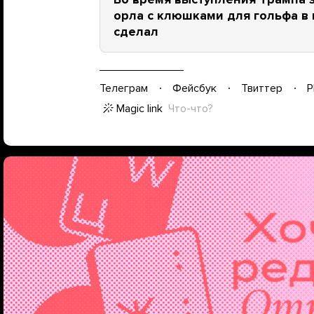
орла с клюшками для гольфа в к
сделал
Телеграм
Фейсбук
Твиттер
P
Magic link
Что-что?