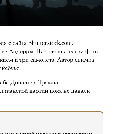
фия
с сайта Shutterstock.com.
 из Андорры. На оригинальном фото
жием и три самолета. Автор снимка
ейсбуке.
таба Дональда Трампа
ликанской партии пока не давали
а его спиной показали двуглавого