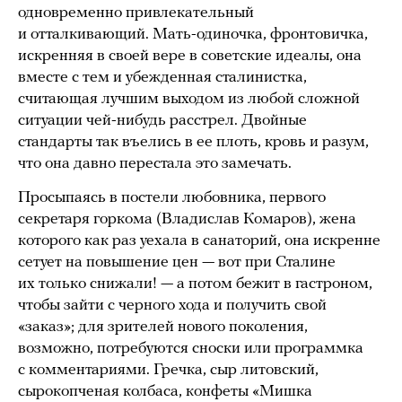
одновременно привлекательный
и отталкивающий. Мать-одиночка, фронтовичка,
искренняя в своей вере в советские идеалы, она
вместе с тем и убежденная сталинистка,
считающая лучшим выходом из любой сложной
ситуации чей-нибудь расстрел. Двойные
стандарты так въелись в ее плоть, кровь и разум,
что она давно перестала это замечать.
Просыпаясь в постели любовника, первого
секретаря горкома (Владислав Комаров), жена
которого как раз уехала в санаторий, она искренне
сетует на повышение цен — вот при Сталине
их только снижали! — а потом бежит в гастроном,
чтобы зайти с черного хода и получить свой
«заказ»; для зрителей нового поколения,
возможно, потребуются сноски или программка
с комментариями. Гречка, сыр литовский,
сырокопченая колбаса, конфеты «Мишка