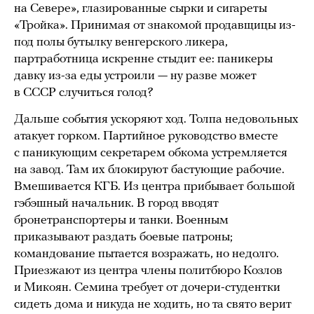
на Севере», глазированные сырки и сигареты
«Тройка». Принимая от знакомой продавщицы из-
под полы бутылку венгерского ликера,
партработница искренне стыдит ее: паникеры
давку из-за еды устроили — ну разве может
в СССР случиться голод?
Дальше события ускоряют ход. Толпа недовольных
атакует горком. Партийное руководство вместе
с паникующим секретарем обкома устремляется
на завод. Там их блокируют бастующие рабочие.
Вмешивается КГБ. Из центра прибывает большой
гэбэшный начальник. В город вводят
бронетранспортеры и танки. Военным
приказывают раздать боевые патроны;
командование пытается возражать, но недолго.
Приезжают из центра члены политбюро Козлов
и Микоян. Семина требует от дочери-студентки
сидеть дома и никуда не ходить, но та свято верит