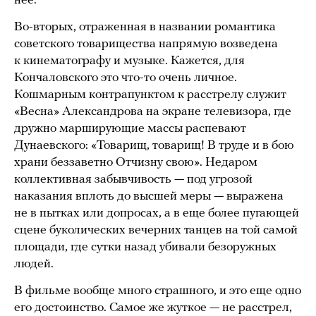
нее.
Во-вторых, отраженная в названии романтика
советского товарищества напрямую возведена
к кинематографу и музыке. Кажется, для
Кончаловского это что-то очень личное.
Кошмарным контрапунктом к расстрелу служит
«Весна» Александрова на экране телевизора, где
дружно марширующие массы распевают
Дунаевского: «Товарищ, товарищ! В труде и в бою
храни беззаветно Отчизну свою». Недаром
коллективная забывчивость — под угрозой
наказания вплоть до высшей меры — выражена
не в пытках или допросах, а в еще более пугающей
сцене буколических вечерних танцев на той самой
площади, где сутки назад убивали безоружных
людей.
В фильме вообще много страшного, и это еще одно
его достоинство. Самое же жуткое — не расстрел,