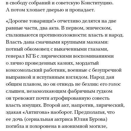
в свободу собраний и советскую Конституцию.
А потом хлопает дверью и пропадает.
«Дорогие товарищи!» отчетливо делятся на две
равные части, два акта. В первом, эпическом,
сталкиваются противоположности: власть и народ.
Власть дана смачными крупными мазками:
потный обкомовец с выкаченными глазами,
генерал КГБ с лирическими воспоминаниями
о лично проведенных казнях, мордатый
комсомольский работник, военные с безупречной
выправкой и испуганным взглядом. Народ дан
общим планом, но он отнюдь не безлик: его голос
слышен, незамолкающим фабричным гудком
он тревожит почти атрофированную совесть
власть имущих. Второй акт, напротив, лирический,
эдакая «Антигона» наоборот. Предполагая, что
ее дочь (сериальная актриса Юлия Бурова)
погибла и похоронена в анонимной могиле,