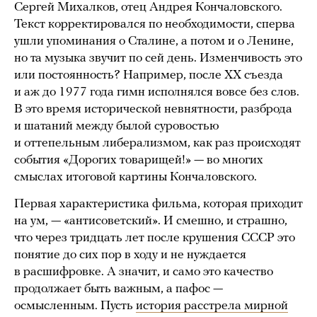
Сергей Михалков, отец Андрея Кончаловского.
Текст корректировался по необходимости, сперва
ушли упоминания о Сталине, а потом и о Ленине,
но та музыка звучит по сей день. Изменчивость это
или постоянность? Например, после XX съезда
и аж до 1977 года гимн исполнялся вовсе без слов.
В это время исторической невнятности, разброда
и шатаний между былой суровостью
и оттепельным либерализмом, как раз происходят
события «Дорогих товарищей!» — во многих
смыслах итоговой картины Кончаловского.
Первая характеристика фильма, которая приходит
на ум, — «антисоветский». И смешно, и страшно,
что через тридцать лет после крушения СССР это
понятие до сих пор в ходу и не нуждается
в расшифровке. А значит, и само это качество
продолжает быть важным, а пафос —
осмысленным. Пусть
история расстрела мирной