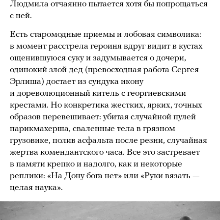
Людмила отчаянно пытается хотя бы попрощаться
с ней.
Есть старомодные приемы и лобовая символика:
в момент расстрела героиня вдруг видит в кустах
ощенившуюся суку и задумывается о дочери,
одинокий злой дед (превосходная работа Сергея
Эрлиша) достает из сундука икону
и дореволюционный китель с георгиевскими
крестами. Но конкретика жестких, ярких, точных
образов перевешивает: убитая случайной пулей
парикмахерша, сваленные тела в грязном
грузовике, полив асфальта после резни, случайная
жертва комендантского часа. Все это застревает
в памяти крепко и надолго, как и некоторые
реплики: «На Дону бога нет» или «Руки вязать —
целая наука».