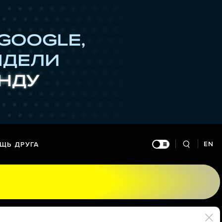
EN
ЩЬ ДРУГА