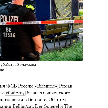
 убийства Зелимхана
ода
ния ФСБ России
«Вымпел»
Роман
 к
убийству
бывшего чеченского
ангошвили в Берлине. Об этом
овании
Bellingcat
, Der Spiegel и
The