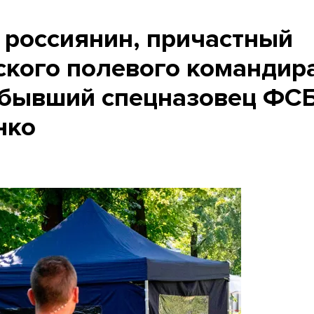
ой россиянин, причастный
ского полевого командир
о бывший спецназовец ФС
нко