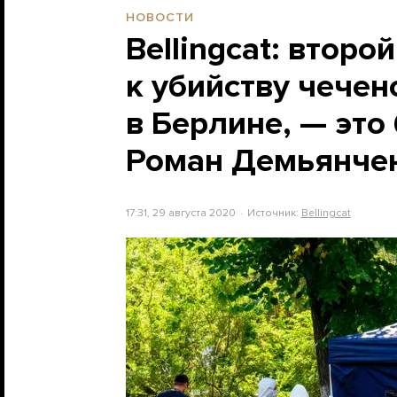
НОВОСТИ
Bellingcat: втор
к убийству чечен
в Берлине, — эт
Роман Демьянче
17:31, 29 августа 2020
Источник:
Bellingcat