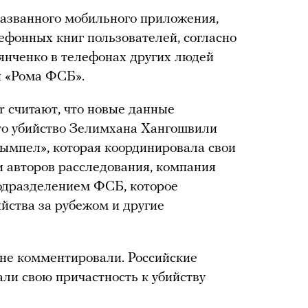
еназванного мобильного приложения,
фонных книг пользователей, согласно
нченко в телефонах других людей
и «Рома ФСБ».
der считают, что новые данные
что убийство Зелимхана Хангошвили
ымпел», которая координировала свои
и авторов расследования, компания
одразделением ФСБ, которое
йства за рубежом и другие
не комментировали. Российские
али свою причастность к убийству