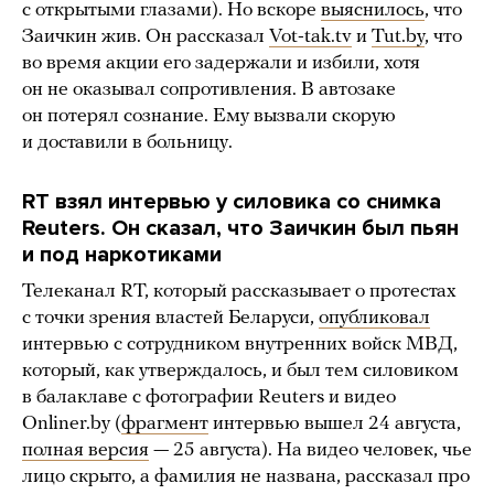
с открытыми глазами). Но вскоре
выяснилось
, что
Заичкин жив. Он рассказал
Vot-tak.tv
и
Tut.by
, что
во время акции его задержали и избили, хотя
он не оказывал сопротивления. В автозаке
он потерял сознание. Ему вызвали скорую
и доставили в больницу.
RT взял интервью у силовика со снимка
Reuters. Он сказал, что Заичкин был пьян
и под наркотиками
Телеканал RT, который рассказывает о протестах
с точки зрения властей Беларуси,
опубликовал
интервью с сотрудником внутренних войск МВД,
который, как утверждалось, и был тем силовиком
в балаклаве с фотографии Reuters и видео
Onliner.by (
фрагмент
интервью вышел 24 августа,
полная версия
— 25 августа). На видео человек, чье
лицо скрыто, а фамилия не названа, рассказал про