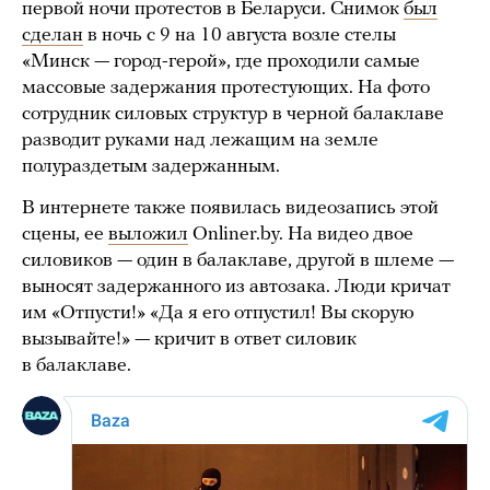
первой ночи протестов в Беларуси. Снимок
был
сделан
в ночь с 9 на 10 августа возле стелы
«Минск — город-герой», где проходили самые
массовые задержания протестующих. На фото
сотрудник силовых структур в черной балаклаве
разводит руками над лежащим на земле
полураздетым задержанным.
В интернете также появилась видеозапись этой
сцены, ее
выложил
Onliner.by. На видео двое
силовиков — один в балаклаве, другой в шлеме —
выносят задержанного из автозака. Люди кричат
им «Отпусти!» «Да я его отпустил! Вы скорую
вызывайте!» — кричит в ответ силовик
в балаклаве.