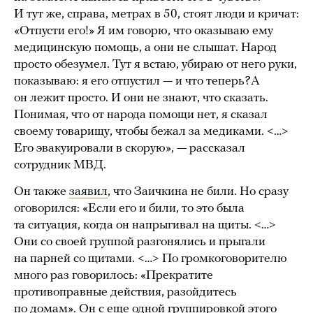
И тут же, справа, метрах в 50, стоят люди и кричат:
«Отпусти его!» Я им говорю, что оказываю ему
медицинскую помощь, а они не слышат. Народ
просто обезумел. Тут я встаю, убираю от него руки,
показываю: я его отпустил — и что теперь?А
он лежит просто. И они не знают, что сказать.
Понимая, что от народа помощи нет, я сказал
своему товарищу, чтобы бежал за медиками. <…>
Его эвакуировали в скорую», — рассказал
сотрудник МВД.
Он также
заявил
, что Заичкина не били. Но сразу
оговорился: «Если его и били, то это была
та ситуация, когда он напрыгивал на щиты. <…>
Они со своей группой разгонялись и прыгали
на парней со щитами. <…> По громкоговорителю
много раз говорилось: «Прекратите
противоправные действия, разойдитесь
по домам». Он с еще одной группировкой этого