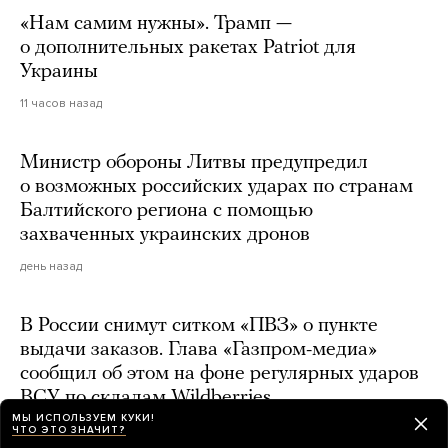
«Нам самим нужны». Трамп —
о дополнительных ракетах Patriot для
Украины
11 часов назад
Министр обороны Литвы предупредил
о возможных российских ударах по странам
Балтийского региона с помощью
захваченных украинских дронов
день назад
В России снимут ситком «ПВЗ» о пункте
выдачи заказов. Глава «Газпром-медиа»
сообщил об этом на фоне регулярных ударов
ВСУ по складам Wildberries
МЫ ИСПОЛЬЗУЕМ КУКИ!
день назад
ЧТО ЭТО ЗНАЧИТ?