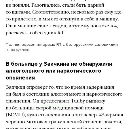
не поняли. Разогнались, стали бить парней
со щитами. Соответственно, несколько раз ему где-
то прилетело, и мы его оттянули к себе в машину.
Он в машине сидел-сидел, и тут ему поплохело», —
рассказал собеседник RT.
Полная версия интервью RT с белорусскими силовиками
RT на русском
В больнице у Заичкина не обнаружили
алкогольного или наркотического
опьянения
Заичкин опроверг то, что во время задержания
он был в состоянии алкогольного и наркотического
опьянения. Он
предоставил
Tut.by выписку
из больницы скорой медицинской помощи
(БСМП), куда его доставили в тот вечер. «Закрытая
черепно-мозговая травма легкой степени тяжести,
сотрясение головного мозга, ушибленная рана