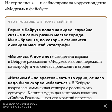
Натерпелись», — и заблокировала корреспондента
«Медузы» в фейсбуке.
ЧТО ПРОИЗОШЛО В ПОРТУ БЕЙРУТА
Взрыв в Бейруте попал на видео, случайно
снятые в самых разных местах города.
Мы выбрали те, по которым становится
очевиден масштаб катастрофы
«Мы живы. А дома нет»
Свидетели взрыва
в Бейруте рассказали «Медузе», как они пережили
катастрофу и что сейчас происходит в стране
«Незачем было арестовывать это судно, от него
надо было скорее избавиться!»
В Бейруте
взорвалась аммиачная селитра с российского
сухогруза. Капитан судна дал интервью изданию
«Сибирь.Реалии» — вот его краткий пересказ
МЫ ИСПОЛЬЗУЕМ КУКИ!
ЧТО ЭТО ЗНАЧИТ?
Тысячи людей вышли на улицы Бейрута, требуя