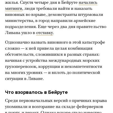
жилья. Спустя четыре дня в Бейруте
начались
митинги
, люди требовали найти и наказать
виновных во взрыве, демонстранты штурмовали
министерства, в город направили армейские
подразделения. Еще через два дня правительство
Ливана ушло в
отставку
.
Однозначно назвать виновного в этой катастрофе
сложно — к ней привела целая комбинация
обстоятельств, сложившихся в разных странах:
начиная с устройства международных морских
грузоперевозок, коррупции и некомпетентности
на многих уровнях — и вплоть до политической
ситуации в Ливане.
Что взорвалось в Бейруте
Среди первоначальных версий о причинах взрыва
упоминали и возгорание на складе фейерверков
в порту, и теракт. Однако вскоре стало известно,