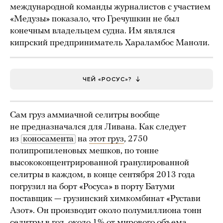
международной команды журналистов с участием
«Медузы» показало, что Гречушкин не был
конечным владельцем судна. Им являлся
кипрский предприниматель Хараламбос Маноли.
ЧЕЙ «РОСУС»?
Сам груз аммиачной селитры вообще
не предназначался для Ливана. Как следует
из
коносамента
на
этот груз
, 2750
полипропиленовых мешков, по тонне
высококонцентрированной гранулированной
селитры в каждом, в конце сентября 2013 года
погрузил на борт «Росуса» в порту Батуми
поставщик — грузинский химкомбинат «Рустави
Азот». Он производит около полумиллиона тонн
селитры в год, около 1% от мирового объема