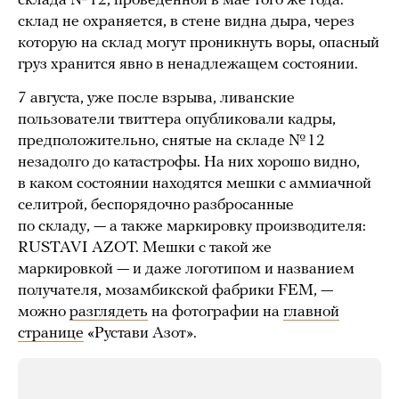
склада № 12, проведенной в мае того же года:
склад не охраняется, в стене видна дыра, через
которую на склад могут проникнуть воры, опасный
груз хранится явно в ненадлежащем состоянии.
7 августа, уже после взрыва, ливанские
пользователи твиттера опубликовали кадры,
предположительно, снятые на складе № 12
незадолго до катастрофы. На них хорошо видно,
в каком состоянии находятся мешки с аммиачной
селитрой, беспорядочно разбросанные
по складу, — а также маркировку производителя:
RUSTAVI AZOT. Мешки с такой же
маркировкой — и даже логотипом и названием
получателя, мозамбикской фабрики FEM, —
можно
разглядеть
на фотографии на
главной
странице
«Рустави Азот».