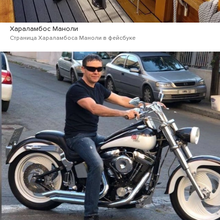
Хараламбос Маноли
Страница Хараламбоса Маноли в фейсбуке