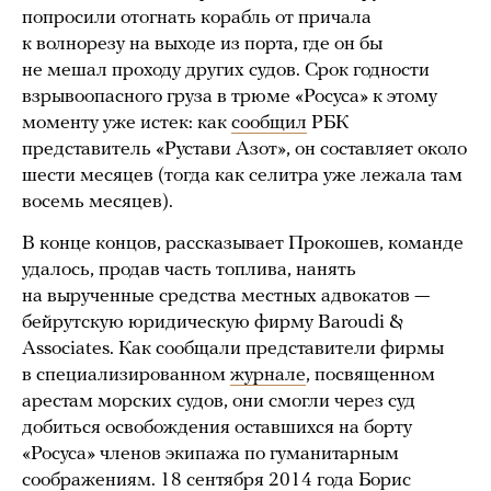
попросили отогнать корабль от причала
к волнорезу на выходе из порта, где он бы
не мешал проходу других судов. Срок годности
взрывоопасного груза в трюме «Росуса» к этому
моменту уже истек: как
сообщил
РБК
представитель «Рустави Азот», он составляет около
шести месяцев (тогда как селитра уже лежала там
восемь месяцев).
В конце концов, рассказывает Прокошев, команде
удалось, продав часть топлива, нанять
на вырученные средства местных адвокатов —
бейрутскую юридическую фирму Baroudi &
Associates. Как сообщали представители фирмы
в специализированном
журнале
, посвященном
арестам морских судов, они смогли через суд
добиться освобождения оставшихся на борту
«Росуса» членов экипажа по гуманитарным
соображениям. 18 сентября 2014 года Борис