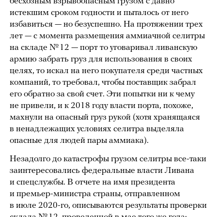
бесхозным взрывоопасным грузом с давно
истекшим сроком годности и пыталось от него
избавиться — но безуспешно. На протяжении трех
лет — с момента размещения аммиачной селитры
на складе № 12 — порт то уговаривал ливанскую
армию забрать груз для использования в своих
целях, то искал на него покупателя среди частных
компаний, то требовал, чтобы поставщик забрал
его обратно за свой счет. Эти попытки ни к чему
не привели, и к 2018 году власти порта, похоже,
махнули на опасный груз рукой (хотя хранящаяся
в ненадлежащих условиях селитра выделяла
опасные для людей пары аммиака).
Незадолго до катастрофы грузом селитры все-таки
заинтересовались федеральные власти Ливана
и спецслужбы. В отчете на имя президента
и премьер-министра страны, отправленном
в июле 2020-го, описываются результаты проверки