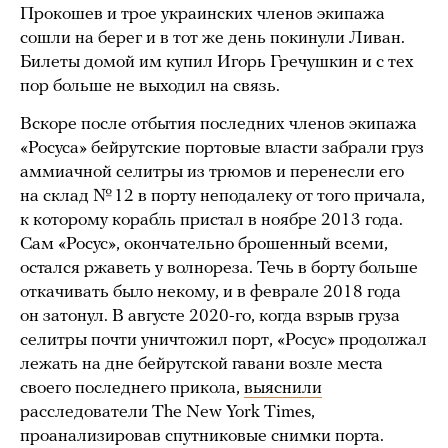
Прокошев и трое украинских членов экипажа
сошли на берег и в тот же день покинули Ливан.
Билеты домой им купил Игорь Гречушкин и с тех
пор больше не выходил на связь.
Вскоре после отбытия последних членов экипажа
«Росуса» бейрутские портовые власти забрали груз
аммиачной селитры из трюмов и перенесли его
на склад № 12 в порту неподалеку от того причала,
к которому корабль пристал в ноябре 2013 года.
Сам «Росус», окончательно брошенный всеми,
остался ржаветь у волнореза. Течь в борту больше
откачивать было некому, и в феврале 2018 года
он затонул. В августе 2020-го, когда взрыв груза
селитры почти уничтожил порт, «Росус» продолжал
лежать на дне бейрутской гавани возле места
своего последнего прикола,
выяснили
расследователи The New York Times,
проанализировав спутниковые снимки порта.