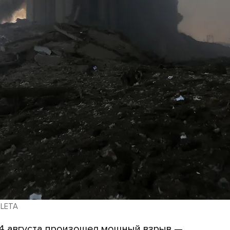
/ LETA
4 августа
произошел
мощный взрыв —