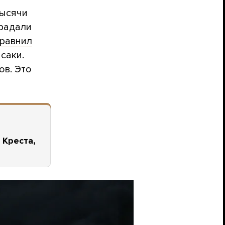
тысячи
традали
равнил
саки.
ов. Это
 Креста,