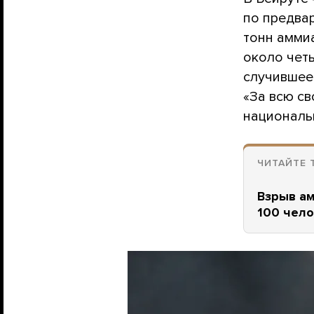
по предва
тонн амми
около чет
случившее
«За всю св
национальн
ЧИТАЙТЕ 
Взрыв ам
100 чело