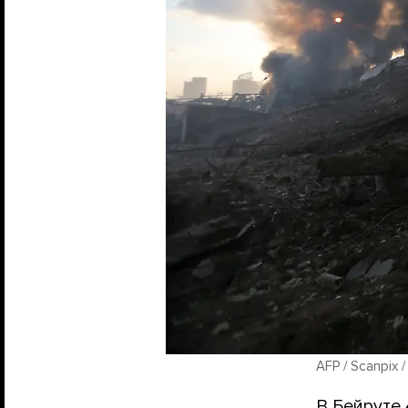
AFP / Scanpix 
В Бейруте 