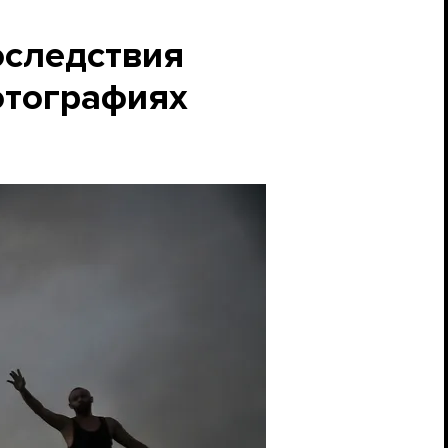
оследствия
отографиях