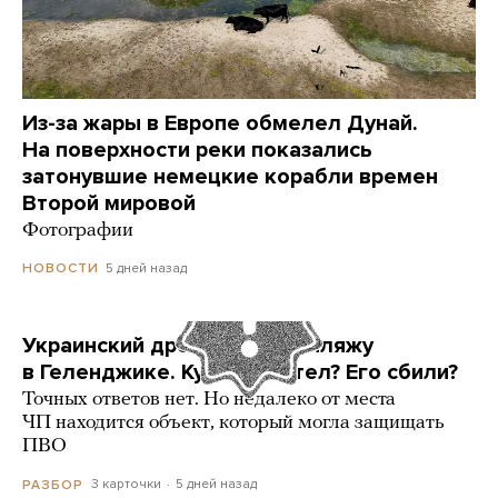
Из-за жары в Европе обмелел Дунай.
На поверхности реки показались
затонувшие немецкие корабли времен
Второй мировой
Фотографии
5 дней назад
НОВОСТИ
Украинский дрон попал по пляжу
в Геленджике. Куда он летел? Его сбили?
Точных ответов нет. Но недалеко от места
ЧП находится объект, который могла защищать
ПВО
3 карточки
5 дней назад
РАЗБОР