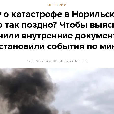
ИСТОРИИ
 о катастрофе в Норильск
о так поздно? Чтобы выясн
чили внутренние докуме
сстановили события по ми
17:50, 16 июня 2020
Источник:
Meduza