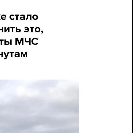
е стало
ить это,
нты МЧС
нутам