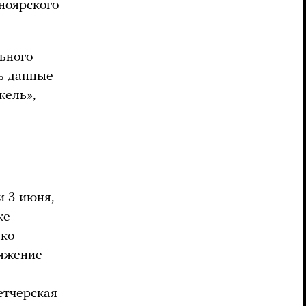
ноярского
ьного
ь данные
кель»,
 3 июня,
ке
ако
ряжение
етчерская