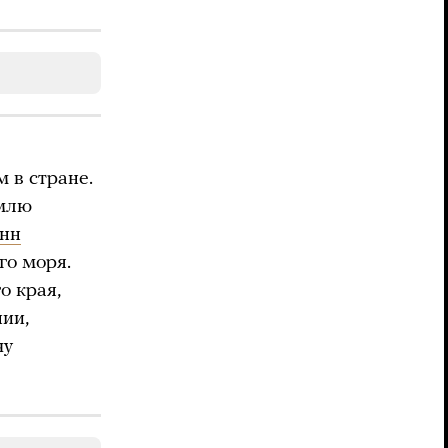
 в стране.
емлю
онн
го моря.
о края,
ии,
чу