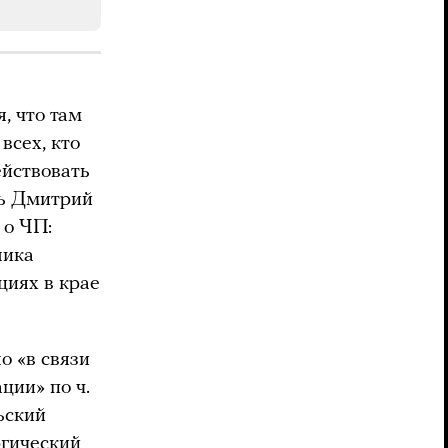
, что там
всех, кто
ействовать
рь Дмитрий
 о ЧП:
лика
циях в крае
о «в связи
ции» по ч.
ьский
гический