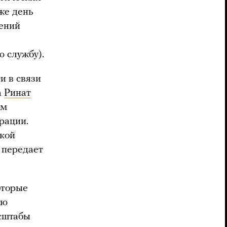
же день
щений
 службу).
и в связи
а
Ринат
ом
рации.
ской
 передает
оторые
ую
сштабы