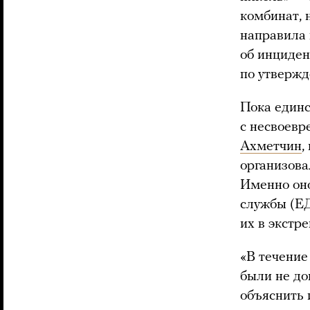
комбинат, 
направила 
об инциден
по утвержд
Пока единс
с несвоев
Ахметчин
,
организова
Именно оно
службы (ЕД
их в экстр
«В течение
были не до
объяснить