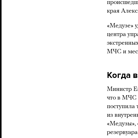
происшедш
края Алекс
«Медузе» у
центра упр
экстренных
МЧС и мес
Когда в
Министр Ев
что в МЧС 
поступила 
из внутрен
«Медузы», 
резервуара