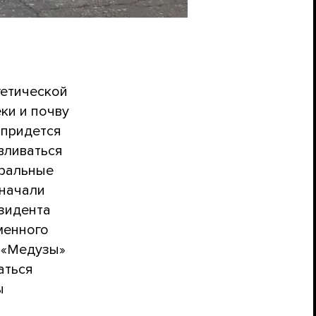
гетической
ки и почву
 придется
вливаться
еральные
 начали
зидента
менного
 «Медузы»
аться
ы