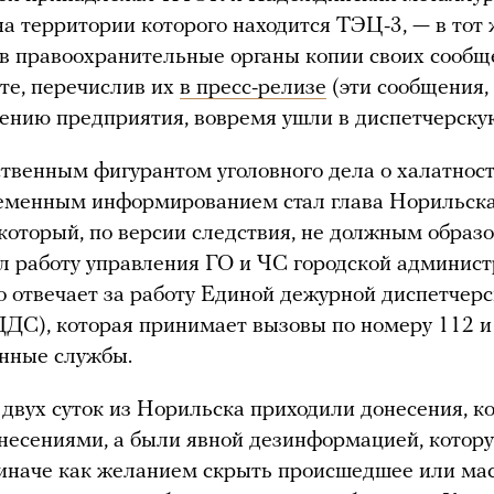
на территории которого находится ТЭЦ-3, — в тот 
в правоохранительные органы копии своих сооб
те, перечислив их
в пресс-релизе
(эти сообщения,
ению предприятия, вовремя ушли в диспетчерскую
твенным фигурантом уголовного дела о халатност
ременным информированием стал глава Норильск
 который, по версии следствия, не должным образ
л работу управления ГО и ЧС городской админист
 отвечает за работу Единой дежурной диспетчер
ДС), которая принимает вызовы по номеру 112 и
енные службы.
 двух суток из Норильска приходили донесения, к
несениями, а были явной дезинформацией, котор
 иначе как желанием скрыть происшедшее или ма