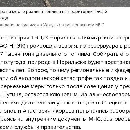
ра на месте разлива топлива на территории ТЭЦ-3.
года
авлено источником «Медузы» в региональном МЧС
 территории ТЭЦ-3 Норильско-Таймырской энер
АО НТЭК) произошла авария: из резервуара в ре
7 тысяч тонн дизельного топлива. Собирать его
 полугода, природа в Норильске будет восстана
есять лет. Вопрос, почему региональные и фед
али об экологической катастрофе так поздно и
 серьезные меры только после совещания у пре
 Путина, остается ключевым. Из-за «несвоевре
вания» даже завели уголовное дело. Спецкоры
лопов и Анастасия Якорева попытались разобр
ираясь на внутренние документы МЧС, разговор
иками службы и правительства.