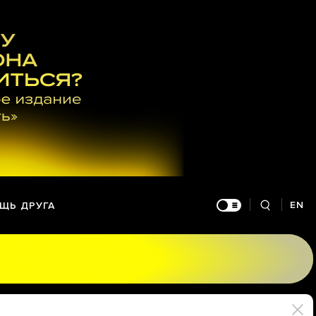
EN
ЩЬ ДРУГА