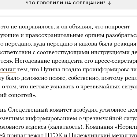
ЧТО ГОВОРИЛИ НА СОВЕЩАНИИ?
 это не понравилось, и он объявил, что попросит
ующие и правоохранительные органы разобраться
ло передано, куда передано и какова была реакция 
оответствии с соответствующими инструкциями д
ется». Негодование президента его пресс-секрета
яснил
тем, что Путина поздно проинформировали
у было доложено позже, собственно, поэтому реп
 о том, что негоже узнавать о чрезвычайных ситуа
ий соцсетей».
ень Следственный комитет
возбудил
уголовное дел
еменным информированием о чрезвычайной ситуа
Уголовного кодекса (халатность). Компания «Норил
 ей принадлежат НТЭК и Надеждинский металлур