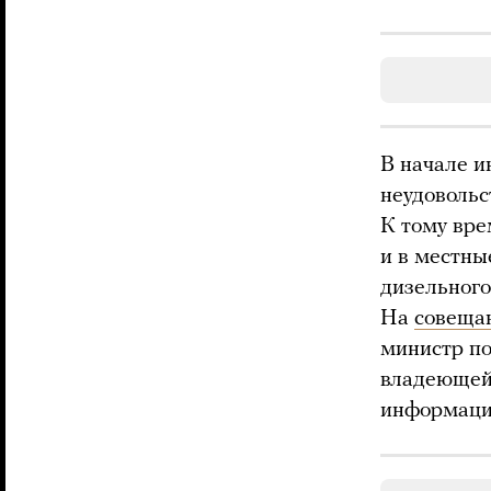
В начале и
неудовольс
К тому вре
и в местны
дизельного
На
совеща
министр по
владеющей 
информации