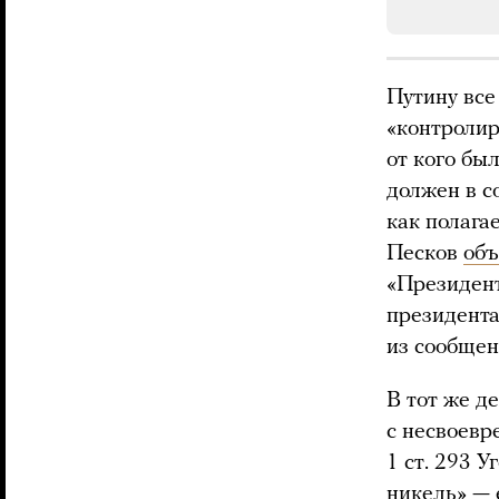
Путину все
«контролир
от кого бы
должен в с
как полага
Песков
объ
«Президент
президента
из сообщен
В тот же д
с несвоевр
1 ст. 293 
никель» —