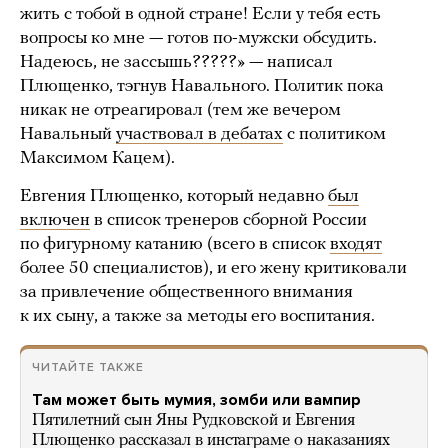
жить с тобой в одной стране! Если у тебя есть
вопросы ко мне — готов по-мужски обсудить.
Надеюсь, не зассышь?????» — написал
Плющенко, тэгнув Навального. Политик пока
никак не отреагировал (тем же вечером
Навальный
участвовал в дебатах
с политиком
Максимом Кацем).
Евгения Плющенко, который недавно
был
включен
в список тренеров сборной России
по фигурному катанию (всего в список
входят
более 50 специалистов), и его жену критиковали
за привлечение общественного внимания
к их сыну, а также за методы его воспитания.
ЧИТАЙТЕ ТАКЖЕ
Там может быть мумия, зомби или вампир
Пятилетний сын Яны Рудковской и Евгения
Плющенко рассказал в инстаграме о наказаниях