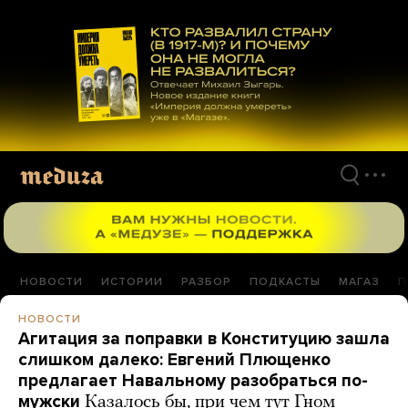
Перейти
к
материалам
НОВОСТИ
ИСТОРИИ
РАЗБОР
ПОДКАСТЫ
МАГАЗ
П
НОВОСТИ
Агитация за поправки в Конституцию зашла
слишком далеко: Евгений Плющенко
предлагает Навальному разобраться по-
мужски
Казалось бы, при чем тут Гном