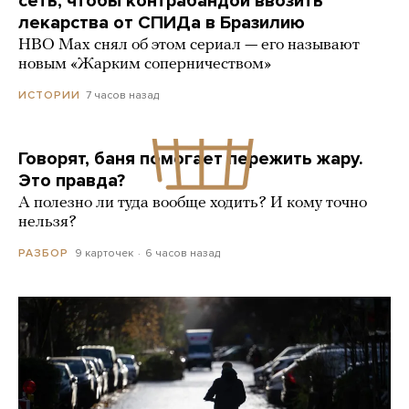
сеть, чтобы контрабандой ввозить
лекарства от СПИДа в Бразилию
HBO Max снял об этом сериал — его называют
новым «Жарким соперничеством»
7 часов назад
ИСТОРИИ
Говорят, баня помогает пережить жару.
Это правда?
А полезно ли туда вообще ходить? И кому точно
нельзя?
9 карточек
6 часов назад
РАЗБОР