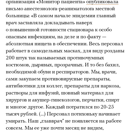
организация «Монитор пациента»
опубликовала
письмо анестезиолога-реаниматолога местной
больницы: «В самом начале эпидемии главный
врач заставляла докладывать наверх
о повышенной готовности стационара к особо
опасным инфекциям, на деле и по факту —
абсолютная нищета в обеспечении. Весь персонал
работает в самодельных масках, для виду розданы
200 штук так называемых противочумных
костюмов, дырявых, прозрачных. И то без бахил,
необходимой обуви и респираторов. Мы, врачи,
сами закупаем противовирусные препараты,
антибиотики для коллег, препараты для наркоза,
растворы для инфузий, шовный материал для
хирургов и акушер-гинекологов, перчатки, спирт
и многое другое. Каждый потратился по 20-25
тысяч рублей. (…) Персонал потихоньку начинает
умирать. Наш „главврач“ не появляется на работе
совсем. Мы ее уже почти месяц не видим,