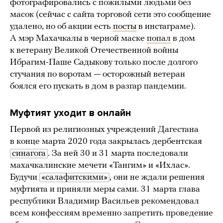
фотографировались с пожилыми людьми без
масок (сейчас с сайта торговой сети это сообщение
удалено, но об акции есть
посты
в инстаграме).
А мэр Махачкалы в черной маске
попал
в дом
к ветерану Великой Отечественной войны
Ибрагим-Паше Садыкову только после долгого
стучания по воротам — осторожный ветеран
боялся его пускать в дом в разгар пандемии.
Муфтият уходит в онлайн
Первой из религиозных учреждений Дагестана
в конце марта 2020 года закрылась дербентская
синагога
. За ней 30 и 31 марта последовали
махачкалинские мечети «Тангим» и «Ихлас».
Будучи
«салафитскими»
, они не ждали решения
муфтията и приняли меры сами. 31 марта глава
республики Владимир Васильев рекомендовал
всем конфессиям временно запретить проведение