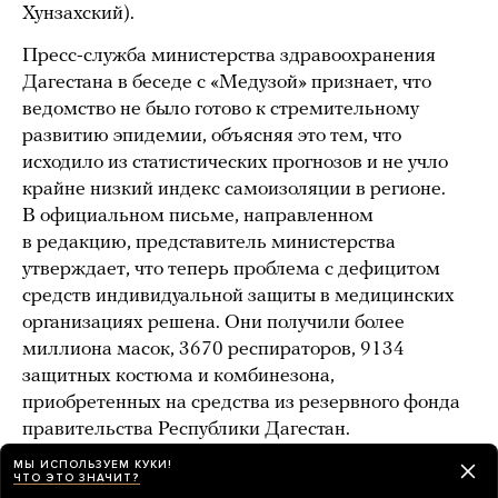
Хунзахский).
Пресс-служба министерства здравоохранения
Дагестана в беседе с «Медузой» признает, что
ведомство не было готово к стремительному
развитию эпидемии, объясняя это тем, что
исходило из статистических прогнозов и не учло
крайне низкий индекс самоизоляции в регионе.
В официальном письме, направленном
в редакцию, представитель министерства
утверждает, что теперь проблема с дефицитом
средств индивидуальной защиты в медицинских
организациях решена. Они получили более
миллиона масок, 3670 респираторов, 9134
защитных костюма и комбинезона,
приобретенных на средства из резервного фонда
правительства Республики Дагестан.
Заболеваемость медицинских сотрудников
МЫ ИСПОЛЬЗУЕМ КУКИ!
ЧТО ЭТО ЗНАЧИТ?
коронавирусной инфекцией, пневмониями