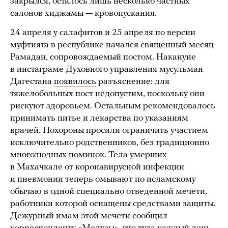
закрылся, осталось лишь несколько частных
салонов хиджамы — кровопускания.
24 апреля у салафитов и 25 апреля по версии
муфтията в республике начался священный месяц
Рамадан, сопровождаемый постом. Накануне
в инстаграме Духовного управления мусульман
Дагестана
появилось
разъяснение: для
тяжелобольных пост недопустим, поскольку они
рискуют здоровьем. Остальным рекомендовалось
принимать питье и лекарства по указаниям
врачей. Похороны просили ограничить участием
исключительно родственников, без традиционно
многолюдных поминок. Тела умерших
в Махачкале от коронавирусной инфекции
и пневмонии теперь омывают по исламскому
обычаю в одной специально отведенной мечети,
работники которой оснащены средствами защиты.
Дежурный имам этой мечети сообщил