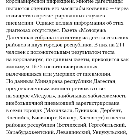
коронавирусной инфекцией, многие дагестанцы
пытаются оценить его масштабы косвенно — через
количество зарегистрированных случаев
пневмонии. Однако полная информация об этих
диагнозах отсутствует. Газета «Молодежь
Дагестана»
собрала статистику
из десяти сельских
районов и двух городов республики. В них на 211
человек с положительным результатом теста
на коронавирус, по данным газеты, приходится как
минимум 1675 госпитализированных,
вылечившихся или умерших от пневмонии.
По данным Минздрава республики Дагестан,
предоставленным министерством в ответ
на запрос «Медузы», наибольшая заболеваемость
внебольничной пневмонией зарегистрирована
в семи городах (Махачкала, Буйнакск, Дербент,
Каспийск, Кизилюрт, Кизляр, Хасавюрт) и шести
районах республики (Ботлихский, Гергебильский,
Карабудахкентский, Левашинский, Унцукульский,