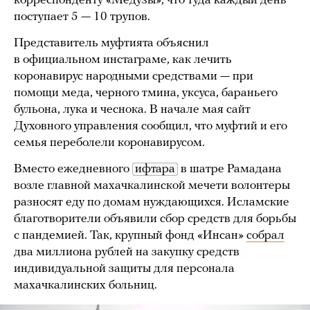
корреспонденту «Медузы», что туда каждый день
поступает 5 — 10 трупов.
Представитель муфтията объяснил
в официальном инстаграме, как лечить
коронавирус народными средствами — при
помощи меда, черного тмина, уксуса, бараньего
бульона, лука и чеснока. В начале мая сайт
Духовного управления сообщил, что муфтий и его
семья переболели коронавирусом.
Вместо ежедневного
ифтара
в шатре Рамадана
возле главной махачкалинской мечети волонтеры
разносят еду по домам нуждающихся. Исламские
благотворители объявили сбор средств для борьбы
с пандемией. Так, крупный фонд «Инсан»
собрал
два миллиона рублей на закупку средств
индивидуальной защиты для персонала
махачкалинских больниц.