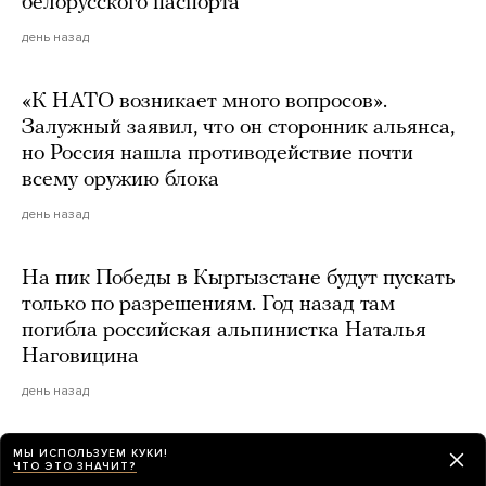
белорусского паспорта
день назад
«К НАТО возникает много вопросов».
Залужный заявил, что он сторонник альянса,
но Россия нашла противодействие почти
всему оружию блока
день назад
На пик Победы в Кыргызстане будут пускать
только по разрешениям. Год назад там
погибла российская альпинистка Наталья
Наговицина
день назад
Более 600 украинских беспилотников
МЫ ИСПОЛЬЗУЕМ КУКИ!
ЧТО ЭТО ЗНАЧИТ?
атаковали Россию и Крым за одну ночь.