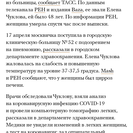
из больницы,
сообщает
ТАСС. По данным
телеканала
РЕН
и издания
Baza
, ее звали Елена
Чуклова, ей было 48 лет. По информации РЕН,
женщина умерла спустя час после выписки.
17 апреля москвичка поступила в городскую
клиническую больницу № 52 с подозрением
на пневмонию,
рассказали
в городском
департаменте здравоохранения. Елена Чуклова
жаловалась на слабость и повышенную
температуру на уровне 37-37,5 градуса.
Mash
и РЕН сообщают, что у женщины был цирроз
печени.
Врачи обследовали Чуклову, взяли анализ
на коронавирусную инфекцию COVID-19
и провели компьютерную томографию легких,
рассказали в департаменте здравоохранения.
Медики не увидели изменений в легких женщины,
а тест на коронавирус дал отрицательный