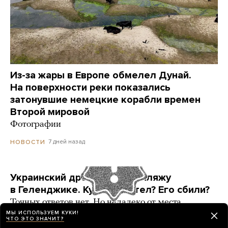
Из-за жары в Европе обмелел Дунай.
На поверхности реки показались
затонувшие немецкие корабли времен
Второй мировой
Фотографии
7 дней назад
НОВОСТИ
Украинский дрон попал по пляжу
в Геленджике. Куда он летел? Его сбили?
Точных ответов нет. Но недалеко от места
ЧП находится объект, который могла защищать
МЫ ИСПОЛЬЗУЕМ КУКИ!
ЧТО ЭТО ЗНАЧИТ?
ПВО