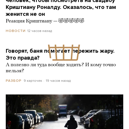
человек, чтобы посмотреть на свадьбу
Криштиану Роналду. Оказалось, что там
женится не он
Реакция Криштиану — 🤣🤣🤣🤣🤣
12 часов назад
НОВОСТИ
Говорят, баня помогает пережить жару.
Это правда?
А полезно ли туда вообще ходить? И кому точно
нельзя?
9 карточек
19 часов назад
РАЗБОР