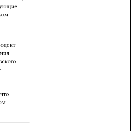
рующие
ком
роцент
ения
вского
е
 что
ом