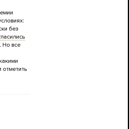
демии
условиях:
ски без
гласились
. Но все
 какими
и отметить