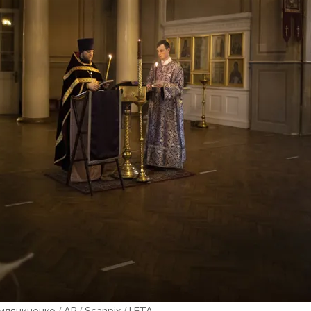
ляниченко / AP / Scanpix / LETA