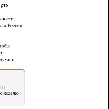
ерть
жности:
нах России
чтобы
то
зумно.
РПЦ
ую неделю