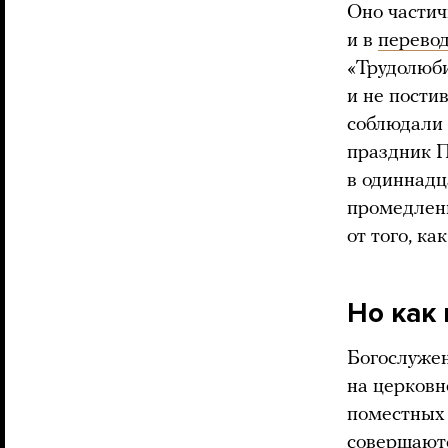
Оно частич
и в
перево
«Трудолюби
и не пости
соблюдали 
праздник П
в одиннадц
промедлени
от того, к
Но как
Богослужен
на церковн
поместных 
совершают