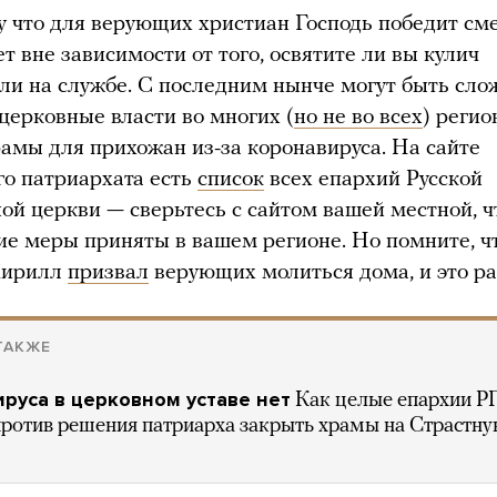
у что для верующих христиан Господь победит см
ет вне зависимости от того, освятите ли вы кулич
 ли на службе. С последним нынче могут быть сло
 церковные власти во многих (
но не во всех
) регио
амы для прихожан из-за коронавируса. На сайте
о патриархата есть
список
всех епархий Русской
ой церкви — сверьтесь с сайтом вашей местной, 
кие меры приняты в вашем регионе. Но помните, ч
Кирилл
призвал
верующих молиться дома, и это ра
ТАКЖЕ
руса в церковном уставе нет
Как целые епархии 
против решения патриарха закрыть храмы на Страстн