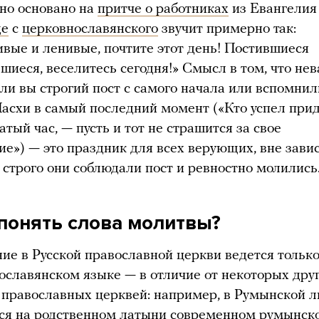
но основано на
притче о работниках
из Евангелия
де
с
церковнославянского
звучит примерно так:
вые и ленивые, почтите этот день! Постившиеся
вшиеся, веселитесь сегодня!» Смысл в том, что нев
ли вы строгий пост с самого начала или вспомнил
асхи в самый последний момент («Кто успел прид
атый час, — пусть и тот не страшится за свое
е») — это праздник для всех верующих, вне зави
ак строго они соблюдали пост и ревностно молились
 понять слова молитвы?
ие в Русской православной церкви ведется тольк
ославянском языке — в отличие от некоторых дру
православных церквей: например, в Румынской л
ся на родственном латыни современном румынско