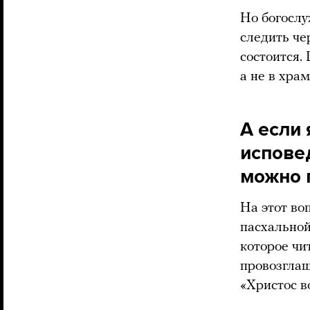
Но богослу
следить че
состоится. 
а не в храм
А если 
испове
можно 
На этот во
пасхальной
которое чи
провозглаш
«Христос в