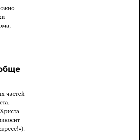
можно
хи
ома,
ообще
ых частей
ста,
 Христа
износит
кресе!»).