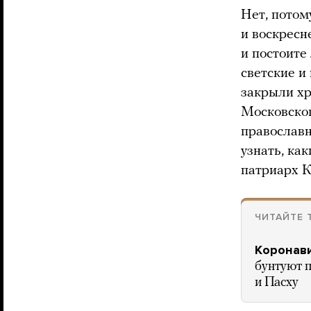
Нет, потом
и воскресн
и постоите
светские и
закрыли хр
Московског
православн
узнать, ка
патриарх 
ЧИТАЙТЕ 
Коронави
бунтуют 
и Пасху