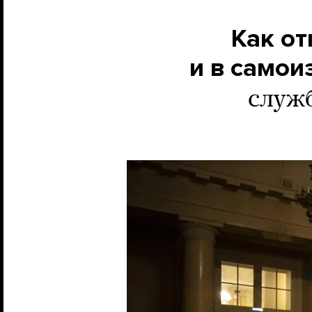
Как от
и в самои
служб