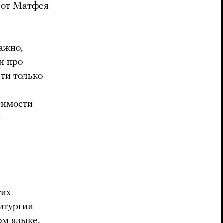
 от Матфея
ажно,
и про
ти только
симости
.
о
гих
итургии
м языке,