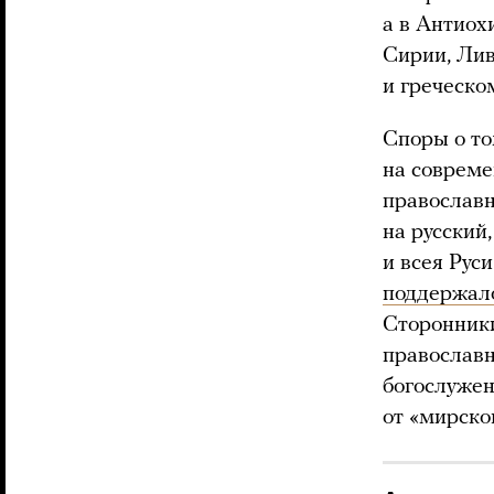
а в Антиох
Сирии, Лив
и греческо
Споры о то
на совреме
православн
на русский
и всея Рус
поддержал
Сторонники
православн
богослужен
от «мирског