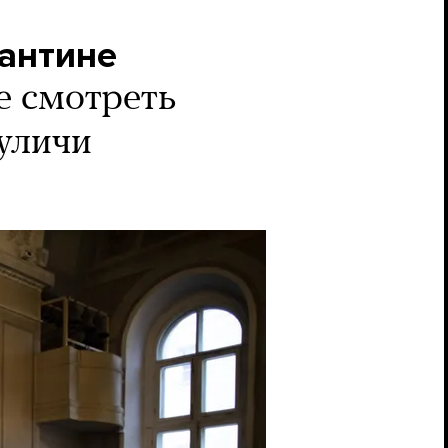
рантине
е смотреть
куличи