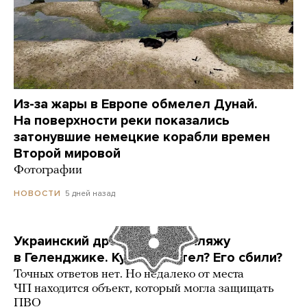
Из-за жары в Европе обмелел Дунай.
На поверхности реки показались
затонувшие немецкие корабли времен
Второй мировой
Фотографии
5 дней назад
НОВОСТИ
Украинский дрон попал по пляжу
в Геленджике. Куда он летел? Его сбили?
Точных ответов нет. Но недалеко от места
ЧП находится объект, который могла защищать
ПВО