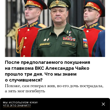
После предполагаемого покушения
на главкома ВКС Александра Чайко
прошло три дня. Что мы знаем
о случившемся?
Похоже, сам генерал жив, но его дочь пострадала,
а зять мог погибнуть
2 дня назад
НОВОСТИ
МЫ ИСПОЛЬЗУЕМ КУКИ!
ЧТО ЭТО ЗНАЧИТ?