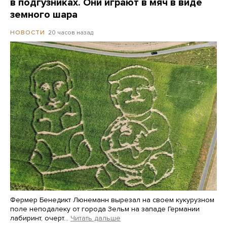
в подгузниках. Они играют в мяч в виде
земного шара
20 часов назад
НОВОСТИ
Фермер Бенедикт Люнеманн вырезал на своем кукурузном
поле неподалеку от города Зельм на западе Германии
лабиринт, очерт…
Читать дальше
Martin Meissner / AP / Scanpix / LETA