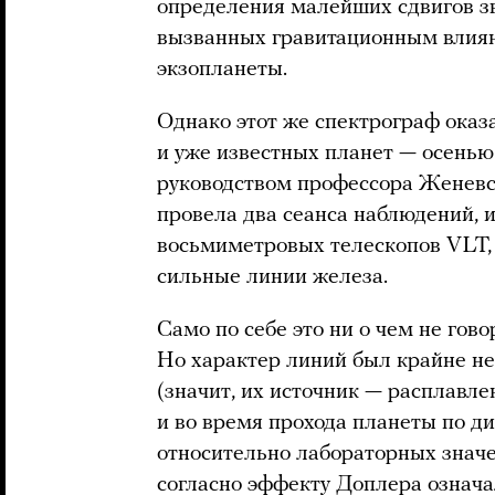
определения малейших сдвигов зве
вызванных гравитационным влиян
экзопланеты.
Однако этот же спектрограф оказ
и уже известных планет — осенью
руководством профессора Женевс
провела два сеанса наблюдений, и
восьмиметровых телескопов VLT,
сильные линии железа.
Само по себе это ни о чем не гово
Но характер линий был крайне н
(значит, их источник — расплавл
и во время прохода планеты по д
относительно лабораторных значен
согласно эффекту Доплера означал