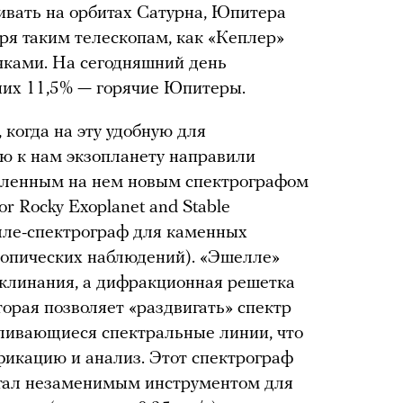
ивать на орбитах Сатурна, Юпитера
аря таким телескопам, как «Кеплер»
ачками. На сегодняшний день
них 11,5% — горячие Юпитеры.
когда на эту удобную для
ю к нам экзопланету направили
овленным на нем новым спектрографом
r Rocky Exoplanet and Stable
елле-спектрограф для каменных
копических наблюдений). «Эшелле»
заклинания, а дифракционная решетка
оторая позволяет «раздвигать» спектр
 сливающиеся спектральные линии, что
фикацию и анализ. Этот спектрограф
 стал незаменимым инструментом для