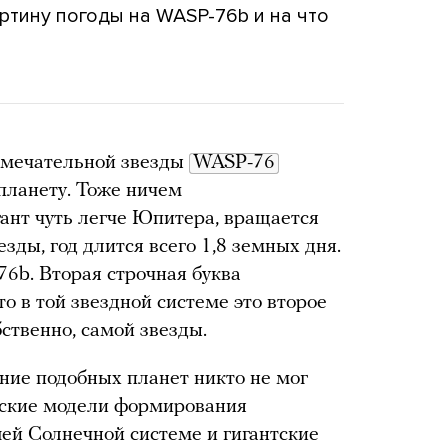
ртину погоды на WASP-76b и на что
римечательной звезды
WASP-76
планету. Тоже ничем
ант чуть легче Юпитера, вращается
езды, год длится всего 1,8 земных дня.
6b. Вторая строчная буква
то в той звездной системе это второе
бственно, самой звезды.
ание подобных планет никто не мог
ческие модели формирования
ей Солнечной системе и гигантские