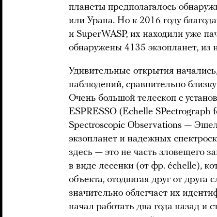
планеты предполагалось обнаруж
или Урана. Но к 2016 году благод
и
SuperWASP
, их находили уже п
обнаружены 4135 экзопланет, из 
Удивительные открытия начались, 
наблюдений, сравнительно близку
Очень большой телескоп с устан
ESPRESSO (Echelle SPectrograph fo
Spectroscopic Observations — Эш
экзопланет и надежных спектрос
здесь — это не часть зловещего 
в виде лесенки (от фр. échelle), к
объекта, отодвигая друг от друга
значительно облегчает их иденти
начал работать два года назад и