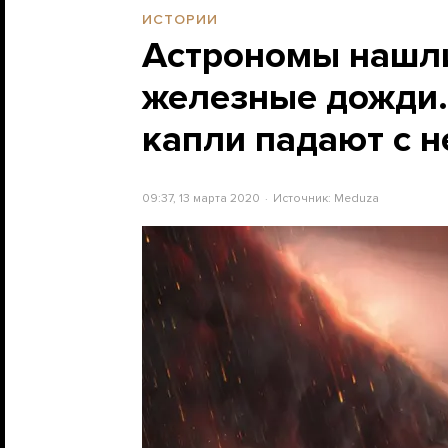
ИСТОРИИ
Астрономы нашли
железные дожди.
капли падают с н
09:37, 13 марта 2020
Источник:
Meduza