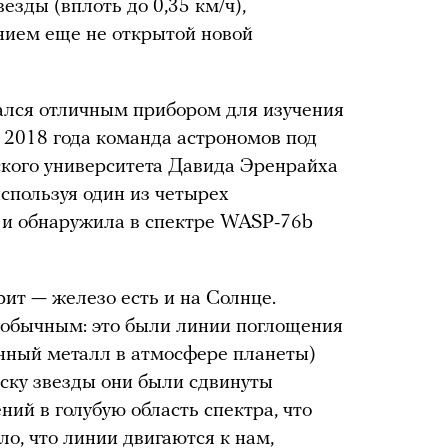
зды (вплоть до 0,35 км/ч),
ием еще не открытой новой
ался отличным прибором для изучения
 2018 года команда астрономов под
кого университета Давида Эренрайха
спользуя один из четырех
 и обнаружила в спектре WASP-76b
рит — железо есть и на Солнце.
еобычным: это были линии поглощения
енный металл в атмосфере планеты)
иску звезды они были сдвинуты
ий в голубую область спектра, что
о, что линии двигаются к нам,