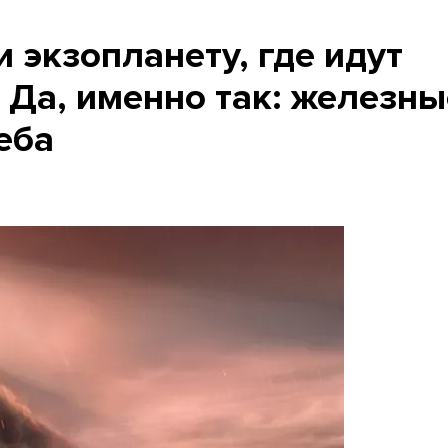
 экзопланету, где идут
 Да, именно так: железны
еба