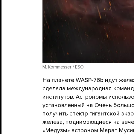
M. Kornmesser / ESO
На планете WASP-76b идут желе
сделала международная команда
институтов. Астрономы использ
установленный на Очень большом
получить спектр гигантской экз
железа, поднимающиеся на вече
«Медузы» астроном Марат Мусин 