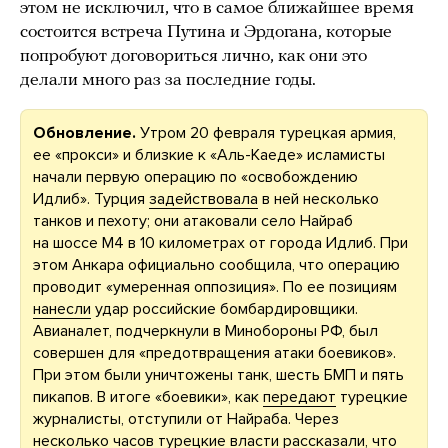
этом не исключил, что в самое ближайшее время
состоится встреча Путина и Эрдогана, которые
попробуют договориться лично, как они это
делали много раз за последние годы.
Обновление.
Утром 20 февраля турецкая армия,
ее «прокси» и близкие к «Аль-Каеде» исламисты
начали первую операцию по «освобождению
Идлиб». Турция
задействовала
в ней несколько
танков и пехоту; они атаковали село Найраб
на шоссе М4 в 10 километрах от города Идлиб. При
этом Анкара официально сообщила, что операцию
проводит «умеренная оппозиция». По ее позициям
нанесли
удар российские бомбардировщики.
Авианалет, подчеркнули в Минобороны РФ, был
совершен для «предотвращения атаки боевиков».
При этом были уничтожены танк, шесть БМП и пять
пикапов. В итоге «боевики», как
передают
турецкие
журналисты, отступили от Найраба. Через
несколько часов турецкие власти рассказали, что