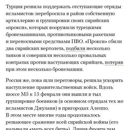
Турция решила поддержать отступающие отряды
исламистов: перебросила в район собственную
артиллерию и группировки своих сирийских
«прокси», которых вооружили турецкими
бронемашинами, противотанковыми ракетами
и переносными средствами ПВО. «Прокси» сбили
два сирийских вертолета,
подбили
несколько
танков и совершили несколько провальных
контратак против наступающих сирийцев,
потеряв
при этом несколько бронемашин.
Россия же, пока шли переговоры, решила ускорить
наступление правительственных войск. Вдоль
шоссе М5 к 15 февраля они вышли в тыл
группировке боевиков (в основном отрядам тех же
исламистов Джулани) в пригородах Алеппо.
В этом месте многие годы продолжалось
решающее сражение всей сирийской войны (его
называли «мать всех битв»). Линия фронта там