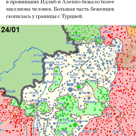
в провинциях Идлиб и Алеппо бежало более
миллиона человек. Большая часть беженцев
скопилась у границы с Турцией.
Наступление сирийских войск на анклав в Идлибе и Алеппо
в 2020 году
Почему Москве и Анкаре не удалось
договориться, как обычно?
В Москве, очевидно, считали угрозы Турции
отвоевать территорию идлибского анклава
блефом. Это предположение как будто
подтверждало бездействие Турции во время
наступления в важнейшем для оппозиции
районе — пригородах Алеппо. Но на всякий случай
Москва перебросила во вновь отвоеванные
районы российскую военную полицию, которая
самим фактом своего присутствия должна была
заставить турок отказаться от операции.