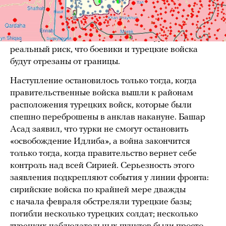
К 17 февраля армия Асада оказалась примерно
в 15 километрах от единственного пограничного
перехода, связывающего анклав с Турцией. Возник
реальный риск, что боевики и турецкие войска
будут отрезаны от границы.
Наступление остановилось только тогда, когда
правительственные войска вышли к районам
расположения турецких войск, которые были
спешно переброшены в анклав накануне. Башар
Асад заявил, что турки не смогут остановить
«освобождение Идлиба», а война закончится
только тогда, когда правительство вернет себе
контроль над всей Сирией. Серьезность этого
заявления подкрепляют события у линии фронта:
сирийские войска по крайней мере дважды
с начала февраля обстреляли турецкие базы;
погибли несколько турецких солдат; несколько