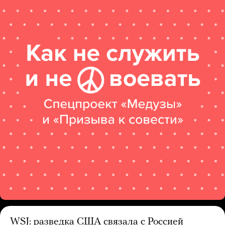
WSJ: разведка США связала с Россией