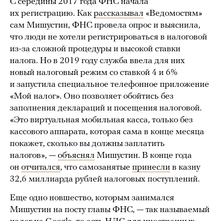
С середины 2017 года ФНС начала
их регистрацию. Как
рассказывал
«Ведомостям»
сам Мишустин, ФНС провела опрос и выяснила,
что люди не хотели регистрироваться в налоговой
из-за сложной процедуры и высокой ставки
налога. Но в 2019 году служба ввела для них
новый налоговый режим со ставкой 4 и 6%
и запустила специальное телефонное приложение
«Мой налог». Оно позволяет обойтись без
заполнения деклараций и посещения налоговой.
«Это виртуальная мобильная касса, только без
кассового аппарата, которая сама в конце месяца
покажет, сколько вы должны заплатить
налогов», —
объяснял
Мишустин. В конце года
он
отчитался
, что самозанятые
принесли
в казну
32,6 миллиарда рублей налоговых поступлений.
Еще одно новшество, которым занимался
Мишустин на посту главы ФНС, — так называемый