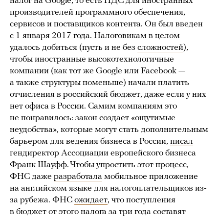
налог на Google, то есть НДС для иностранных
производителей программного обеспечения,
сервисов и поставщиков контента. Он был введен
с 1 января 2017 года. Налоговикам в целом
удалось добиться (пусть и не без
сложностей
),
чтобы иностранные высокотехнологичные
компании (как тот же Google или Facebook —
а также структуры поменьше) начали платить
отчисления в российский бюджет, даже если у них
нет офиса в России. Самим компаниям это
не понравилось: закон создает «ощутимые
неудобства», которые могут стать дополнительным
барьером для ведения бизнеса в России,
писал
гендиректор Ассоциации европейского бизнеса
Франк Шауфф. Чтобы упростить этот процесс,
ФНС даже
разработала
мобильное приложение
на английском языке для налогоплательщиков из-
за рубежа. ФНС
ожидает
, что поступления
в бюджет от этого налога за три года составят