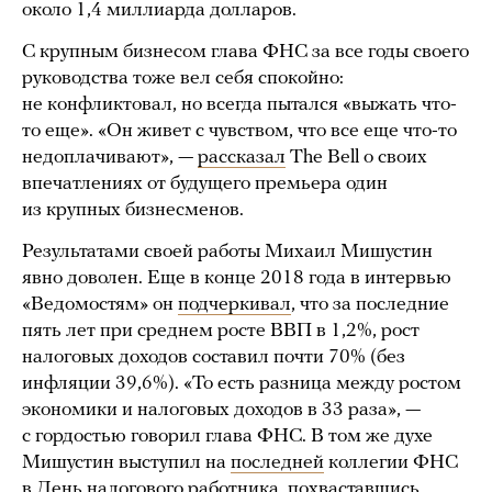
около 1,4 миллиарда долларов.
С крупным бизнесом глава ФНС за все годы своего
руководства тоже вел себя спокойно:
не конфликтовал, но всегда пытался «выжать что-
то еще». «Он живет с чувством, что все еще что-то
недоплачивают», —
рассказал
The Bell о своих
впечатлениях от будущего премьера один
из крупных бизнесменов.
Результатами своей работы Михаил Мишустин
явно доволен. Еще в конце 2018 года в интервью
«Ведомостям» он
подчеркивал
, что за последние
пять лет при среднем росте ВВП в 1,2%, рост
налоговых доходов составил почти 70% (без
инфляции 39,6%). «То есть разница между ростом
экономики и налоговых доходов в 33 раза», —
с гордостью говорил глава ФНС. В том же духе
Мишустин выступил на
последней
коллегии ФНС
в День налогового работника, похваставшись