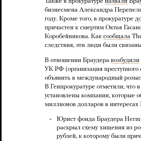
Также в прокуратуре
назвали
Брау
бизнесмена Александра Перепели
году. Кроме того, в прокуратуре
д
причастен к смертям Октая Гасан
Коробейникова. Как
сообщала
The
следствия, эти люди были связан
В отношении Браудера
возбудили
УК РФ (организация преступного 
объявить в международный розыск
В Генпрокуратуре отметили, что 
установлены компании, которые 
миллионов долларов в интересах 
Юрист фонда Браудера Hermi
раскрыл схему хищения из ро
рублей, к которому были при