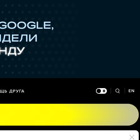
EN
ЩЬ ДРУГА