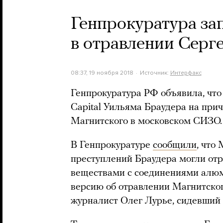
Генпрокуратура за
в отравлении Серг
08:37, 19 ноября 2018
Источник:
Интерфакс
Генпрокуратура РФ объявила, что
Capital Уильяма Браудера на прич
Магнитского в московском СИЗО.
В Генпрокуратуре
сообщили
, что
преступлений Браудера могли от
веществами с соединениями алюм
версию об отравлении Магнитског
журналист Олег Лурье, сидевший 