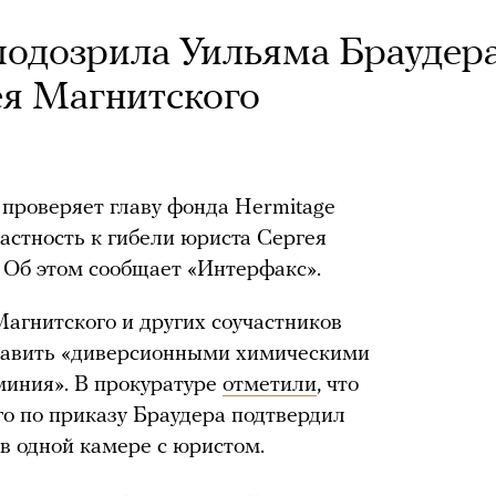
подозрила Уильяма Браудер
ея Магнитского
 проверяет главу фонда Hermitage
астность к гибели юриста Сергея
 Об этом сообщает «Интерфакс».
 Магнитского и других соучастников
равить «диверсионными химическими
иния». В прокуратуре
отметили
, что
о по приказу Браудера подтвердил
в одной камере с юристом.