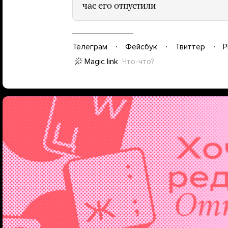
час его отпустили
Телеграм
Фейсбук
Твиттер
P
Magic link
Что-что?