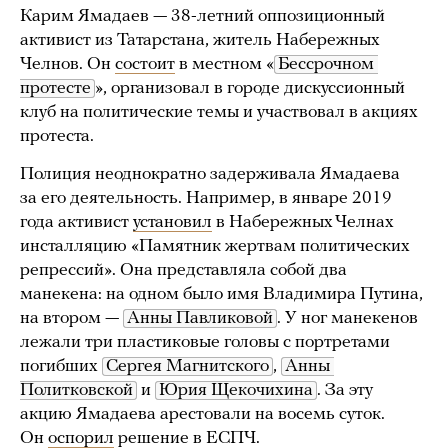
Карим Ямадаев — 38-летний оппозиционный
активист из Татарстана, житель Набережных
Челнов. Он
состоит
в местном «
Бессрочном 
протесте
», организовал в городе дискуссионный
клуб на политические темы и участвовал в акциях
протеста.
Полиция неоднократно задерживала Ямадаева
за его деятельность. Например, в январе 2019
года активист
установил
в Набережных Челнах
инсталляцию «Памятник жертвам политических
репрессий». Она представляла собой два
манекена: на одном было имя Владимира Путина,
на втором —
Анны Павликовой
. У ног манекенов
лежали три пластиковые головы с портретами
погибших
Сергея Магнитского
,
Анны 
Политковской
и
Юрия Щекочихина
. За эту
акцию Ямадаева арестовали на восемь суток.
Он
оспорил
решение в ЕСПЧ.