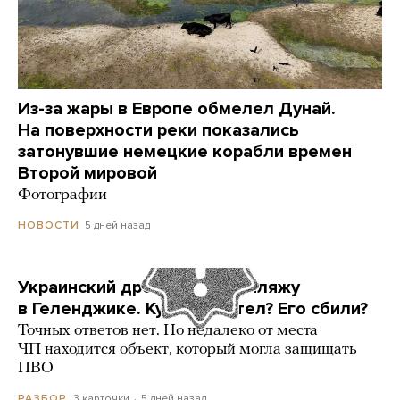
Из-за жары в Европе обмелел Дунай.
На поверхности реки показались
затонувшие немецкие корабли времен
Второй мировой
Фотографии
5 дней назад
НОВОСТИ
Украинский дрон попал по пляжу
в Геленджике. Куда он летел? Его сбили?
Точных ответов нет. Но недалеко от места
ЧП находится объект, который могла защищать
ПВО
3 карточки
5 дней назад
РАЗБОР