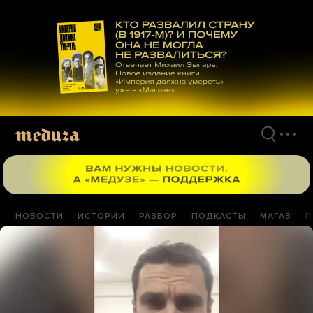
Перейти
к
материалам
НОВОСТИ
ИСТОРИИ
РАЗБОР
ПОДКАСТЫ
МАГАЗ
П