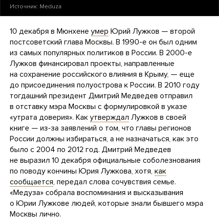
Источник:
Meduza
10 декабря в Мюнхене
умер
Юрий Лужков — второй
постсоветский глава Москвы. В 1990-е он был одним
из самых популярных политиков в России. В 2000-е
Лужков финансировал проекты, направленные
на сохранение российского влияния в Крыму, — еще
до присоединения полуострова к России. В 2010 году
тогдашний президент Дмитрий Медведев отправил
в отставку мэра Москвы с формулировкой в указе
«утрата доверия». Как
утверждал
Лужков в своей
книге — из-за заявлений о том, что главы регионов
России должны избираться, а не назначаться, как это
было с 2004 по 2012 год. Дмитрий Медведев
не выразил 10 декабря официальные соболезнования
по поводу кончины Юрия Лужкова, хотя,
как
сообщается
, передал слова сочувствия семье.
«Медуза» собрала воспоминания и высказывания
о Юрии Лужкове людей, которые знали бывшего мэра
Москвы лично.