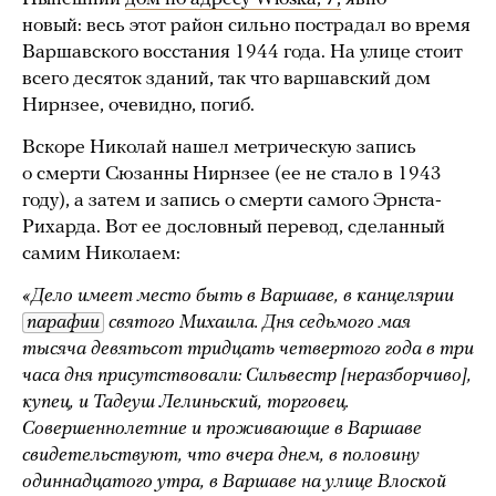
новый: весь этот район сильно пострадал во время
Варшавского восстания 1944 года. На улице стоит
всего десяток зданий, так что варшавский дом
Нирнзее, очевидно, погиб.
Вскоре Николай нашел метрическую запись
о смерти Сюзанны Нирнзее (ее не стало в 1943
году), а затем и запись о смерти самого Эрнста-
Рихарда. Вот ее дословный перевод, сделанный
самим Николаем:
«Дело имеет место быть в Варшаве, в канцелярии
парафии
святого Михаила. Дня седьмого мая
тысяча девятьсот тридцать четвертого года в три
часа дня присутствовали: Сильвестр [неразборчиво],
купец, и Тадеуш Лелиньский, торговец.
Совершеннолетние и проживающие в Варшаве
свидетельствуют, что вчера днем, в половину
одиннадцатого утра, в Варшаве на улице Влоской