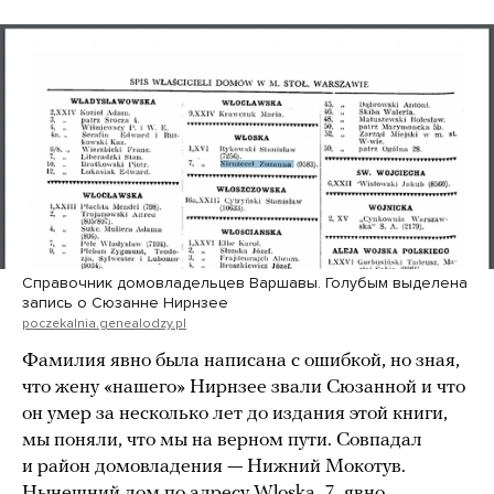
Справочник домовладельцев Варшавы. Голубым выделена
запись о Сюзанне Нирнзее
poczekalnia.genealodzy.pl
Фамилия явно была написана с ошибкой, но зная,
что жену «нашего» Нирнзее звали Сюзанной и что
он умер за несколько лет до издания этой книги,
мы поняли, что мы на верном пути. Совпадал
и район домовладения — Нижний Мокотув.
Нынешний
дом по адресу Wloska, 7,
явно