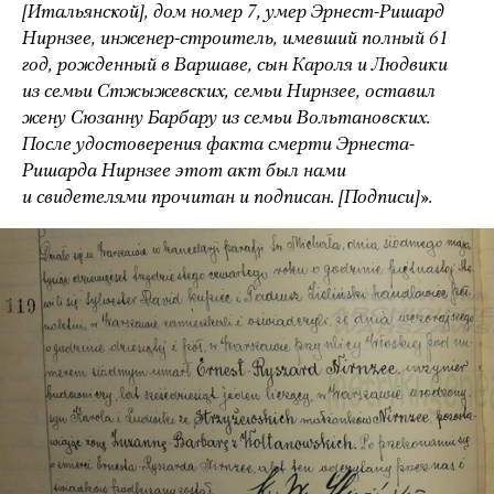
[Итальянской], дом номер 7, умер Эрнест-Ришард
Нирнзее, инженер-строитель, имевший полный 61
год, рожденный в Варшаве, сын Кароля и Людвики
из семьи Стжыжевских, семьи Нирнзее, оставил
жену Сюзанну Барбару из семьи Вольтановских.
После удостоверения факта смерти Эрнеста-
Ришарда Нирнзее этот акт был нами
и свидетелями прочитан и подписан. [Подписи]».