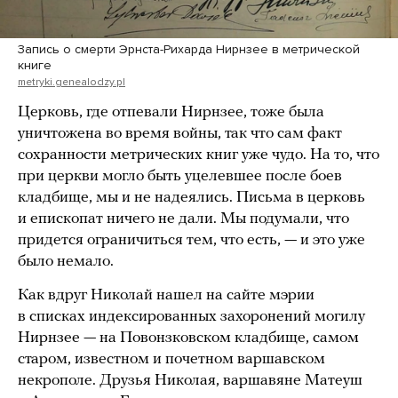
Запись о смерти Эрнста-Рихарда Нирнзее в метрической
книге
metryki.genealodzy.pl
Церковь, где отпевали Нирнзее, тоже была
уничтожена во время войны, так что сам факт
сохранности метрических книг уже чудо. На то, что
при церкви могло быть уцелевшее после боев
кладбище, мы и не надеялись. Письма в церковь
и епископат ничего не дали. Мы подумали, что
придется ограничиться тем, что есть, — и это уже
было немало.
Как вдруг Николай нашел на сайте мэрии
в списках индексированных захоронений могилу
Нирнзее — на Повонзковском кладбище, самом
старом, известном и почетном варшавском
некрополе. Друзья Николая, варшавяне Матеуш