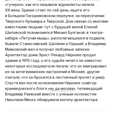
«тучерез», как его называли журналисты начала
XX века. Здание стоит по сей день; ищите его
в Большом Гнездниковском переулке, на пересечении
Тверского бульвара и Тверской. Дом связан со многими
известными людьми: тут с будущей женой Еленой
Шиловской познакомился Михаил Булгаков; в театре-
кабаре «Летучая мышь», располагающемся в подвале,
бывали Станиславский, Шаляпин и Горький; а Владимир
Маяковский жил и получал любовные записки.
Архитектор дома Эрнст-Рихард Нирнзее продал
здание в 1915 году, о его судьбе ничего не известно:
некоторые исследователи писали, что он эмигрировал
из-за антигерманских настроений в Москве, другие
считали, что он бросился в лестничный пролет и умер.
Спустя век после исчезновения Нирнзее соавтор
краеведческого блога
«ну да москва»
, телеведущий
Владимир Раевский вместе с ученым-полонистом
Николаем Миско обнаружили могилу архитектора.