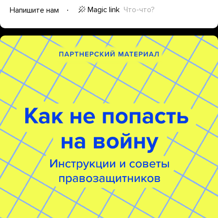
Magic link
Что-что?
Напишите нам