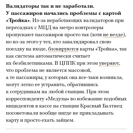
Валидаторы так и не заработали.
У пассажиров начались проблемы с картой
«Тройка»
. Из-за неработающих валидаторов при
пересадках с МЦД на метро контролеры
пропускают пассажиров просто так (хотя
не везде
),
но из-за этого у тех, кто завалидировал свою
поездку на входе,
блокируются
карты «Тройка», так
как система автоматически считает
их безбилетниками. В ЦППК при этом
уверяют
,
что проблема не является массовой,
а те пассажиры, у которых она все-таки возникла,
могут легко ее устранить, обратившись
к сотрудникам на любой станции. При этом
корреспонденту «Медузы» во избежание подобных
инцидентов в кассе на станции Красный Балтиец
посоветовали вообще нигде не прикладывать
карту и просто ехать зайцем.