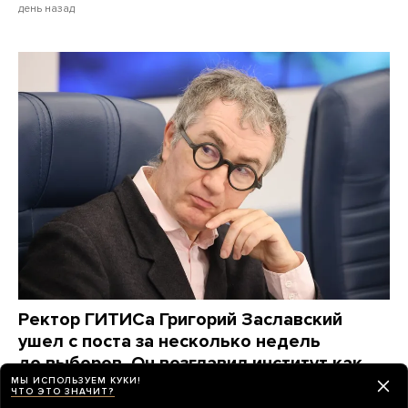
день назад
Ректор ГИТИСа Григорий Заславский
ушел с поста за несколько недель
до выборов. Он возглавил институт как
протеже Владимира Мединского и десять
МЫ ИСПОЛЬЗУЕМ КУКИ!
ЧТО ЭТО ЗНАЧИТ?
лет старался нравиться власти